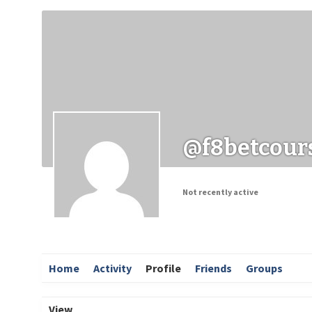
Заходи
Корисні матеріали
ЗМІ про PIMReC
@f8betcour
Not recently active
Home
Activity
Profile
Friends
Groups
View