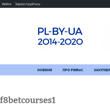
Увійти
Зареєструйтесь
Перейти
НОВИНИ
ПРО PIMReC
ЗАКУПІВЛ
до
змісту
Мета проєкту
Партнери
f8betcourses1
Хід проекту