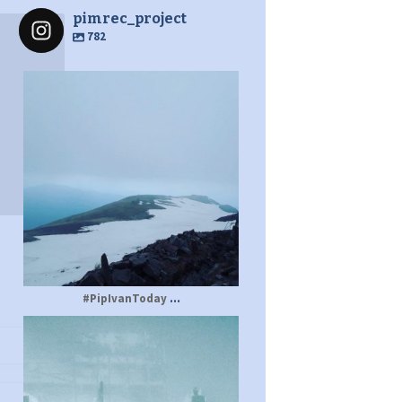
pimrec_project
782
pimrec_project
...
#PipIvanToday
pimrec_project