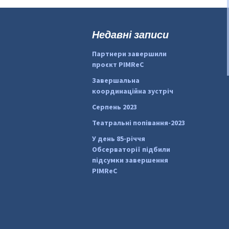
Недавні записи
Партнери завершили
проєкт PIMReC
Завершальна
координаційна зустріч
Серпень 2023
Театральні попівання-2023
У день 85-річчя
Обсерваторії підбили
підсумки завершення
PIMReC