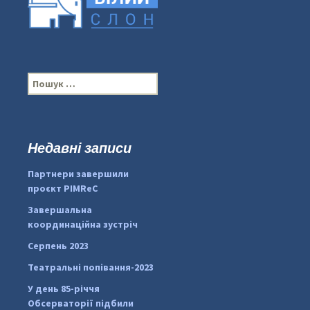
П
о
ш
у
к
Недавні записи
...
#PipIvanToday
:
Партнери завершили
pimrec_project
проєкт PIMReC
Завершальна
координаційна зустріч
Серпень 2023
Театральні попівання-2023
У день 85-річчя
Обсерваторії підбили