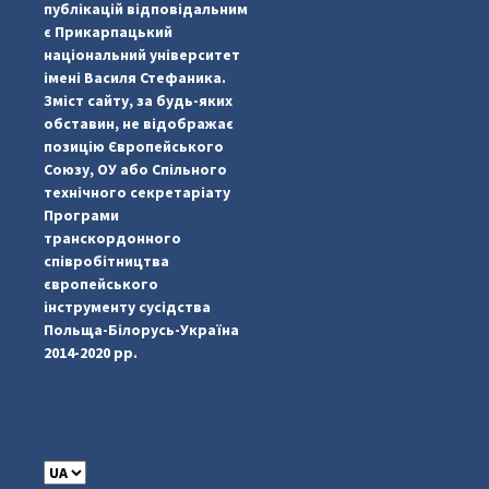
публікацій відповідальним
є Прикарпацький
національний університет
імені Василя Стефаника.
Зміст сайту, за будь-яких
обставин, не відображає
позицію Європейського
Союзу, ОУ або Спільного
...
#PipIvanToday
технічного секретаріату
Програми
pimrec_project
транскордонного
співробітництва
європейського
інструменту сусідства
Польща-Білорусь-Україна
2014-2020 рр.
C