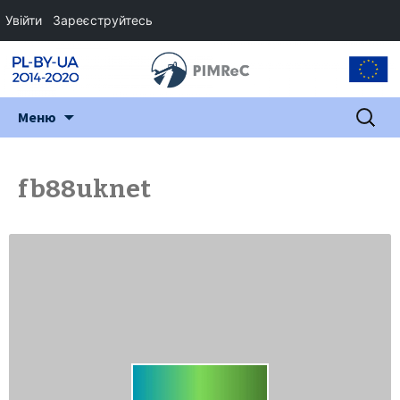
Увійти
Зареєструйтесь
Перейти
Пошук:
Меню
до
змісту
fb88uknet