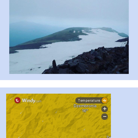
...
#PipIvanToday
pimrec_project