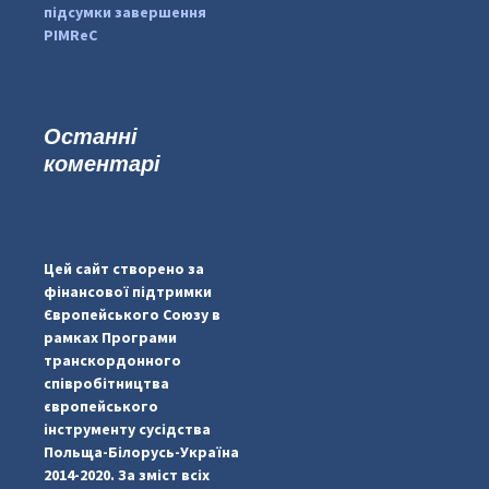
підсумки завершення
PIMReC
Останні
коментарі
...
#PipIvanToday
pimrec_project
Цей сайт створено за
фінансової підтримки
Європейського Союзу в
рамках Програми
транскордонного
співробітництва
європейського
інструменту сусідства
Польща-Білорусь-Україна
2014-2020. За зміст всіх