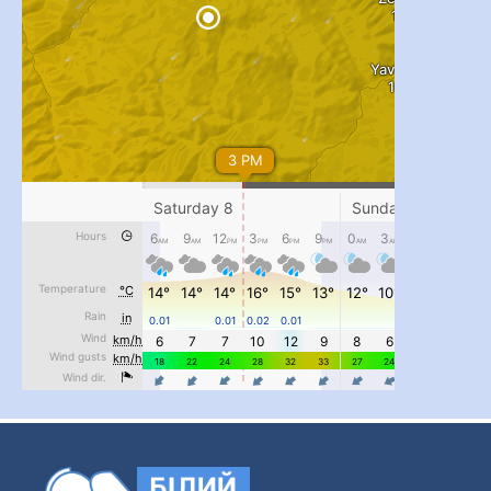
...
#PipIvanToday
pimrec_project