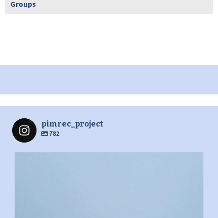
Groups
pimrec_project
782
pimrec_project