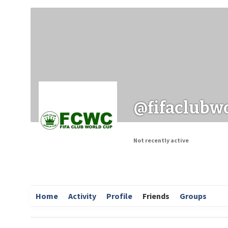
Заходи
Корисні матеріали
ЗМІ про PIMReC
@fifaclubw
Not recently active
Home
Activity
Profile
Friends
Groups