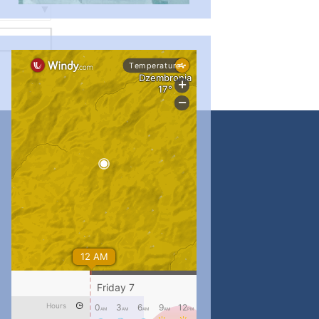
...
#PipIvanToday
pimrec_project
...
#PipIvanToday