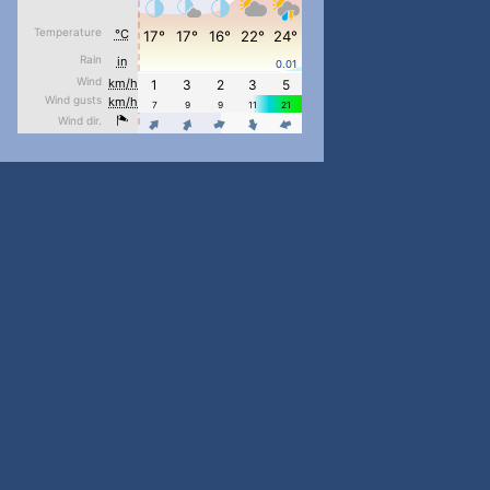
pimrec_project
...
#PipIvanToday
pimrec_project