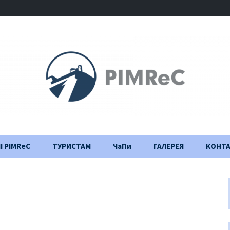
І PIMReC
ТУРИСТАМ
ЧаПи
ГАЛЕРЕЯ
КОНТ
Правила відвідування
Щоденник
будівництва
Важлива інформація