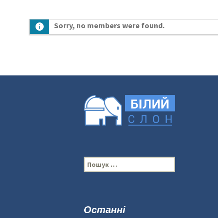
Sorry, no members were found.
П
о
ш
у
к
Останні
: