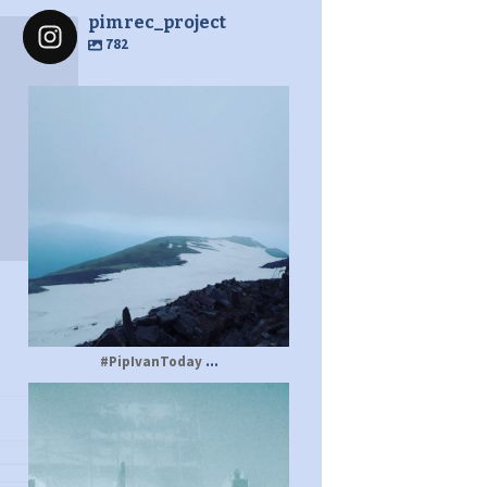
pimrec_project
782
pimrec_project
...
#PipIvanToday
pimrec_project