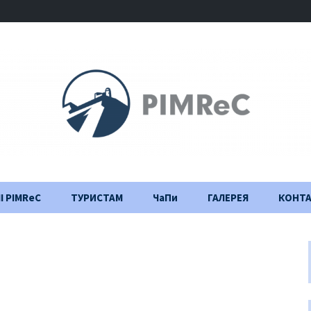
І PIMReC
ТУРИСТАМ
ЧаПи
ГАЛЕРЕЯ
КОНТ
Правила відвідування
Щоденник
будівництва
Важлива інформація