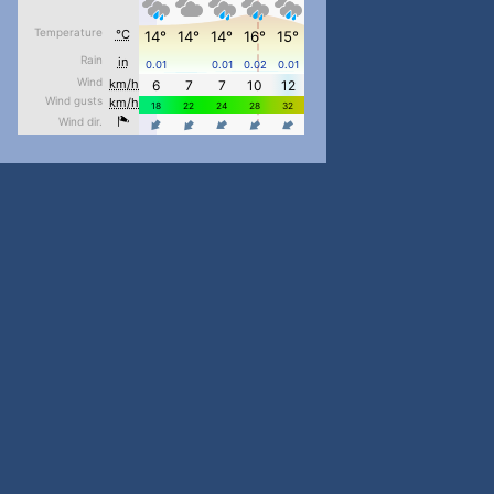
pimrec_project
...
#PipIvanToday
pimrec_project