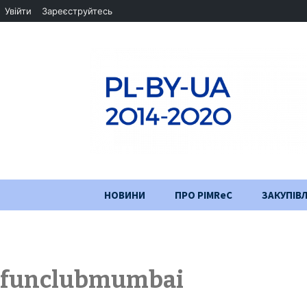
Увійти
Зареєструйтесь
Перейти
НОВИНИ
ПРО PIMReC
ЗАКУПІВЛ
до
змісту
Мета проєкту
Партнери
funclubmumbai
Хід проекту