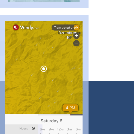
...
#PipIvanToday
pimrec_project
...
#PipIvanToday