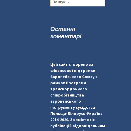
П
о
ш
у
к
Останні
:
коментарі
Цей сайт створено за
фінансової підтримки
Європейського Союзу в
рамках Програми
транскордонного
співробітництва
європейського
інструменту сусідства
Польща-Білорусь-Україна
2014-2020. За зміст всіх
публікацій відповідальним