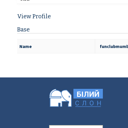
View Profile
Base
Name
funclubmumb