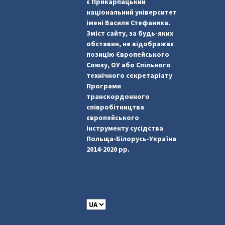
є Прикарпацький
національний університет
імені Василя Стефаника.
Зміст сайту, за будь-яких
обставин, не відображає
позицію Європейського
Союзу, ОУ або Спільного
технічного секретаріату
Програми
транскордонного
співробітництва
європейського
інструменту сусідства
Польща-Білорусь-Україна
2014-2020 рр.
C
h