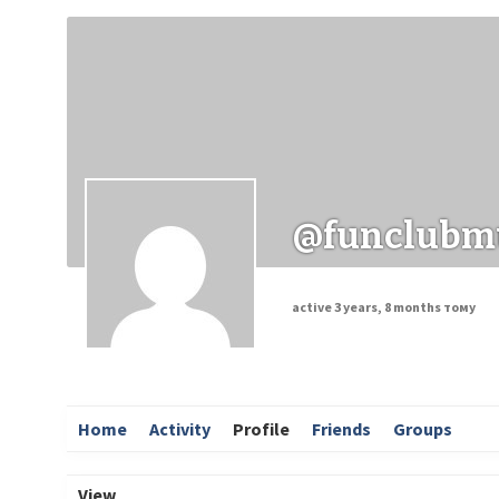
Заходи
Корисні матеріали
ЗМІ про PIMReC
@funclubm
active 3 years, 8 months тому
Home
Activity
Profile
Friends
Groups
View