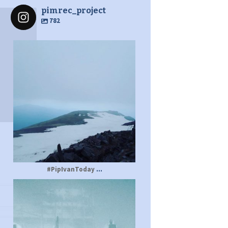
pimrec_project
782
pimrec_project
...
#PipIvanToday
pimrec_project