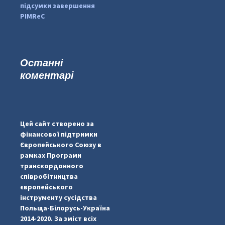
підсумки завершення
PIMReC
Останні
коментарі
#PipIvanToday
#PipIvanWeather
Цей сайт створено за
...

фінансової підтримки
Європейського Союзу в
pimrec_project
рамках Програми
транскордонного
співробітництва
європейського
інструменту сусідства
Польща-Білорусь-Україна
2014-2020. За зміст всіх