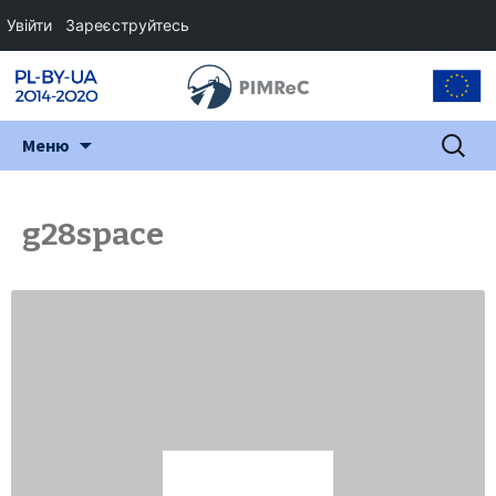
Увійти
Зареєструйтесь
Перейти
Пошук:
Меню
до
змісту
g28space