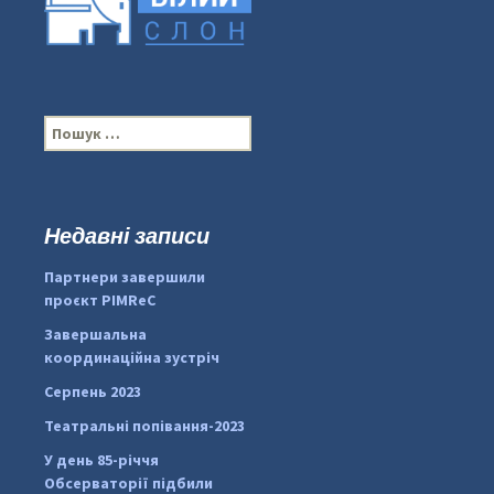
П
о
ш
у
к
Недавні записи
:
#PipIvanToday
#PipIvanWeather
Партнери завершили
...

проєкт PIMReC
pimrec_project
Завершальна
координаційна зустріч
Серпень 2023
Театральні попівання-2023
У день 85-річчя
Обсерваторії підбили