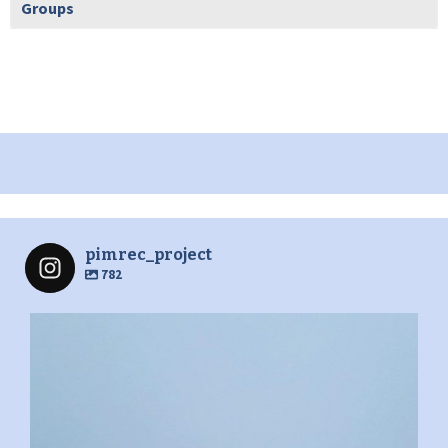
Groups
pimrec_project
782
pimrec_project