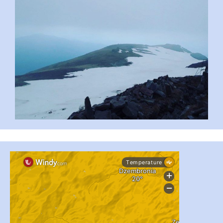
#PipIvanToday
#PipIvanWeather
...

pimrec_project