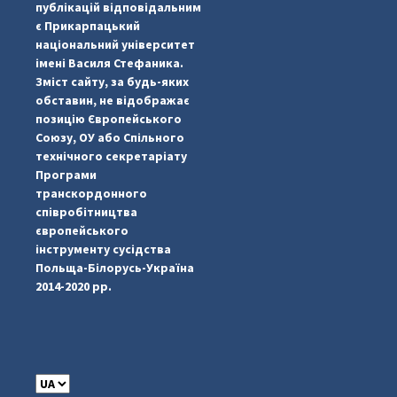
публікацій відповідальним
є Прикарпацький
національний університет
імені Василя Стефаника.
Зміст сайту, за будь-яких
обставин, не відображає
позицію Європейського
Союзу, ОУ або Спільного
технічного секретаріату
Програми
транскордонного
#PipIvanToday
#PipIvanWeather
...

співробітництва
європейського
pimrec_project
інструменту сусідства
Польща-Білорусь-Україна
2014-2020 рр.
C