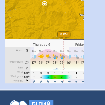
#PipIvanToday
#PipIvanWeather
...

pimrec_project