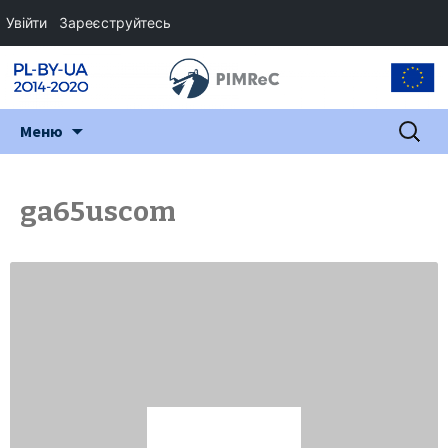
Увійти
Зареєструйтесь
Перейти
Пошук:
Меню
до
змісту
ga65uscom