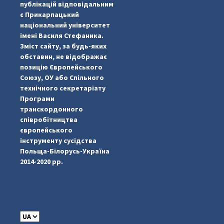
публікацій відповідальним
є Прикарпацький
національний університет
імені Василя Стефаника.
Зміст сайту, за будь-яких
обставин, не відображає
позицію Європейського
Союзу, ОУ або Спільного
...
#PipIvanToday
технічного секретаріату
Програми
pimrec_project
транскордонного
співробітництва
європейського
інструменту сусідства
Польща-Білорусь-Україна
2014-2020 рр.
C