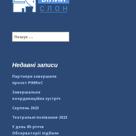
П
о
ш
у
к
Недавні записи
...
#PipIvanToday
:
Партнери завершили
pimrec_project
проєкт PIMReC
Завершальна
координаційна зустріч
Серпень 2023
Театральні попівання-2023
У день 85-річчя
Обсерваторії підбили