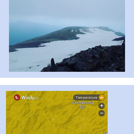
...
#PipIvanToday
pimrec_project