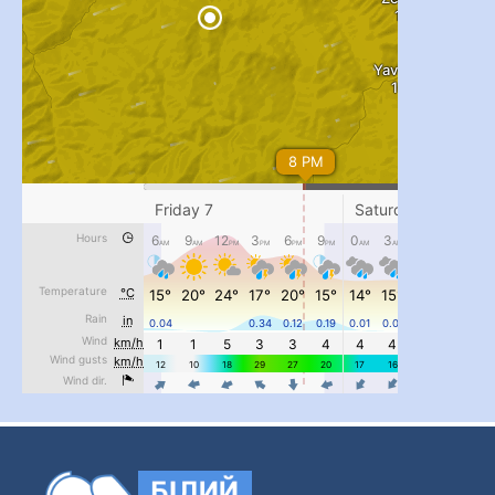
...
#PipIvanToday
pimrec_project