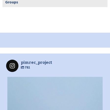
Groups
pimrec_project
782
pimrec_project