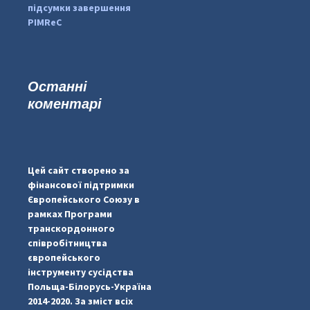
підсумки завершення
PIMReC
Останні
коментарі
...
#PipIvanToday
pimrec_project
Цей сайт створено за
фінансової підтримки
Європейського Союзу в
рамках Програми
транскордонного
співробітництва
європейського
інструменту сусідства
Польща-Білорусь-Україна
2014-2020. За зміст всіх