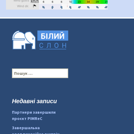
П
о
ш
у
к
Недавні записи
...
#PipIvanToday
:
Партнери завершили
pimrec_project
проєкт PIMReC
Завершальна
координаційна зустріч