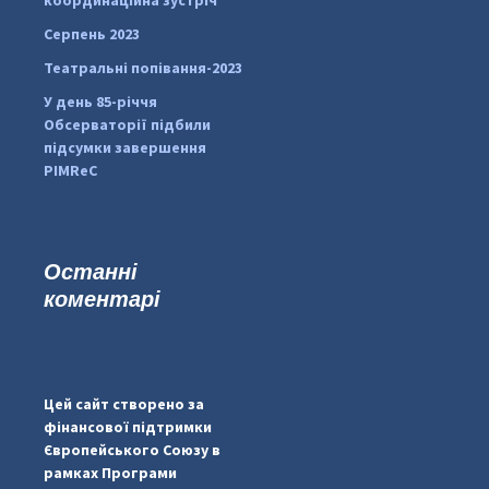
Серпень 2023
Театральні попівання-2023
У день 85-річчя
Обсерваторії підбили
підсумки завершення
PIMReC
Останні
коментарі
...
#PipIvanToday
pimrec_project
Цей сайт створено за
фінансової підтримки
Європейського Союзу в
рамках Програми