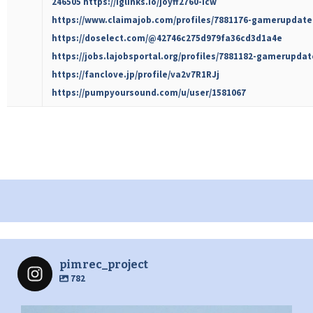
246505
https://iglinks.io/joyff2760-icw
https://www.claimajob.com/profiles/7881176-gamerupdate
https://doselect.com/@42746c275d979fa36cd3d1a4e
https://jobs.lajobsportal.org/profiles/7881182-gamerupdat
https://fanclove.jp/profile/va2v7R1RJj
https://pumpyoursound.com/u/user/1581067
pimrec_project
782