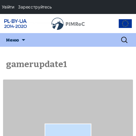
Увійти
Зареєструйтесь
Перейти
Пошук:
Меню
до
змісту
gamerupdate1