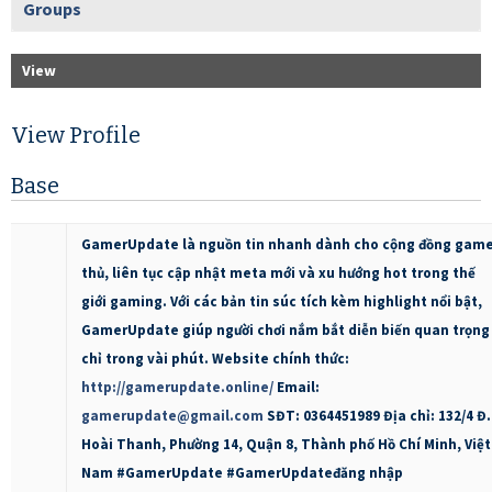
Groups
View
View Profile
Base
GamerUpdate là nguồn tin nhanh dành cho cộng đồng gam
thủ, liên tục cập nhật meta mới và xu hướng hot trong thế
giới gaming. Với các bản tin súc tích kèm highlight nổi bật,
GamerUpdate giúp người chơi nắm bắt diễn biến quan trọng
chỉ trong vài phút. Website chính thức:
http://gamerupdate.online/
Email:
gamerupdate@gmail.com
SĐT: 0364451989 Địa chỉ: 132/4 Đ.
Hoài Thanh, Phường 14, Quận 8, Thành phố Hồ Chí Minh, Việt
Nam #GamerUpdate #GamerUpdateđăng nhập