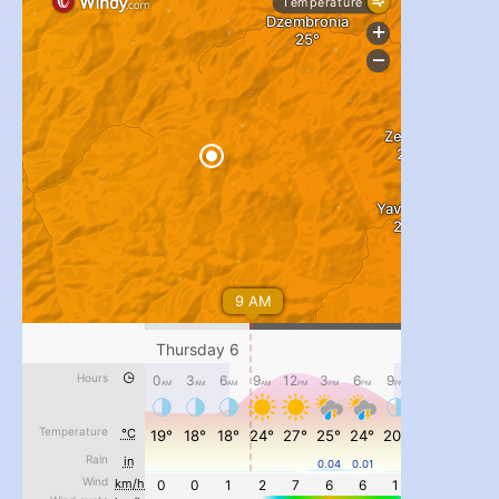
...
#PipIvanToday
pimrec_project