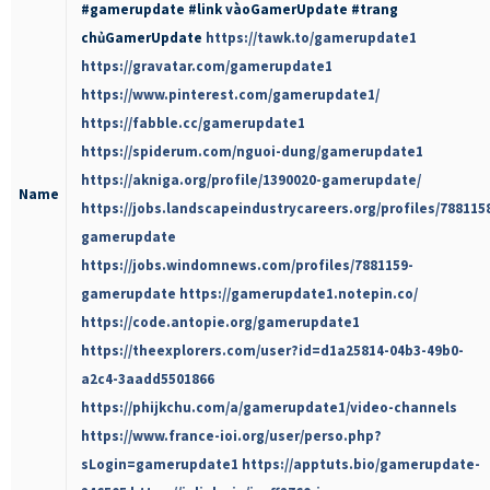
#gamerupdate #link vàoGamerUpdate #trang
chủGamerUpdate
https://tawk.to/gamerupdate1
https://gravatar.com/gamerupdate1
https://www.pinterest.com/gamerupdate1/
https://fabble.cc/gamerupdate1
https://spiderum.com/nguoi-dung/gamerupdate1
https://akniga.org/profile/1390020-gamerupdate/
Name
https://jobs.landscapeindustrycareers.org/profiles/788115
gamerupdate
https://jobs.windomnews.com/profiles/7881159-
gamerupdate
https://gamerupdate1.notepin.co/
https://code.antopie.org/gamerupdate1
https://theexplorers.com/user?id=d1a25814-04b3-49b0-
a2c4-3aadd5501866
https://phijkchu.com/a/gamerupdate1/video-channels
https://www.france-ioi.org/user/perso.php?
sLogin=gamerupdate1
https://apptuts.bio/gamerupdate-