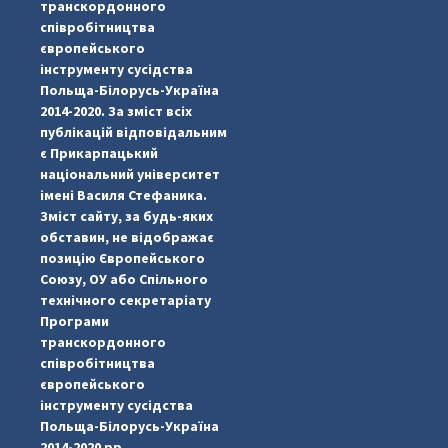
транскордонного
співробітництва
європейського
інструменту сусідства
Польща-Білорусь-Україна
2014-2020. За зміст всіх
публікацій відповідальним
є Прикарпацький
національний університет
імені Василя Стефаника.
Зміст сайту, за будь-яких
обставин, не відображає
позицію Європейського
Союзу, ОУ або Спільного
...
#PipIvanToday
технічного секретаріату
Програми
pimrec_project
транскордонного
співробітництва
європейського
інструменту сусідства
Польща-Білорусь-Україна
2014-2020 рр.