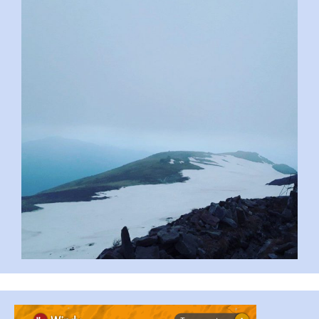
pimrec_project
...
#PipIvanToday
pimrec_project