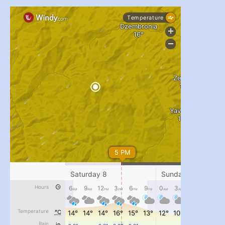
pimrec_project
...
#PipIvanToday
pimrec_project