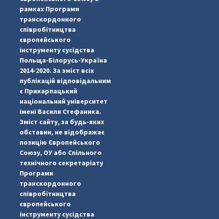
рамках Програми
транскордонного
співробітництва
європейського
інструменту сусідства
Польща-Білорусь-Україна
2014-2020. За зміст всіх
публікацій відповідальним
є Прикарпацький
національний університет
імені Василя Стефаника.
Зміст сайту, за будь-яких
обставин, не відображає
позицію Європейського
Союзу, ОУ або Спільного
...
#PipIvanToday
технічного секретаріату
Програми
pimrec_project
транскордонного
співробітництва
європейського
інструменту сусідства