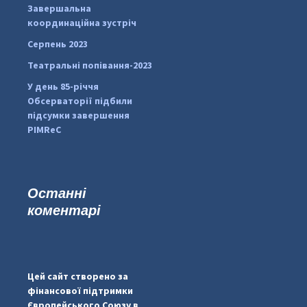
Завершальна
координаційна зустріч
Серпень 2023
Театральні попівання-2023
У день 85-річчя
Обсерваторії підбили
підсумки завершення
PIMReC
Останні
коментарі
...
#PipIvanToday
pimrec_project
Цей сайт створено за
фінансової підтримки
Європейського Союзу в