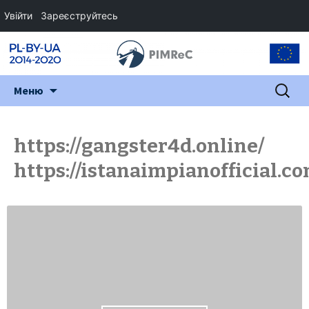
Увійти
Зареєструйтесь
Перейти
Пошук:
Меню
до
змісту
https://gangster4d.online/
https://istanaimpianofficial.c