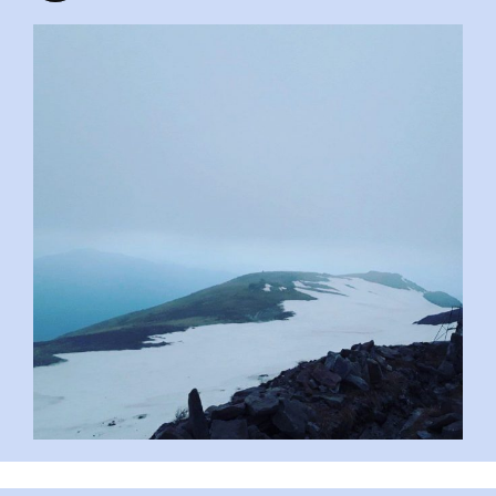
pimrec_project
...
#PipIvanToday