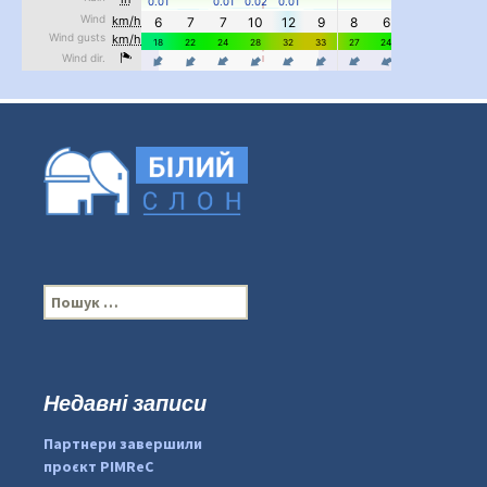
П
о
ш
у
к
Недавні записи
...
#PipIvanToday
:
Партнери завершили
pimrec_project
проєкт PIMReC