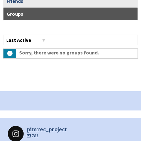
Friends
Groups
Сортувати
Sorry, there were no groups found.
по:
pimrec_project
782