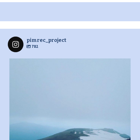
pimrec_project
782
pimrec_project