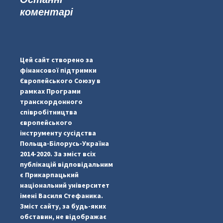
коментарі
...
#PipIvanToday
pimrec_project
Цей сайт створено за
фінансової підтримки
Європейського Союзу в
рамках Програми
транскордонного
співробітництва
європейського
інструменту сусідства
Польща-Білорусь-Україна
2014-2020. За зміст всіх
публікацій відповідальним
є Прикарпацький
національний університет
імені Василя Стефаника.
Зміст сайту, за будь-яких
обставин, не відображає