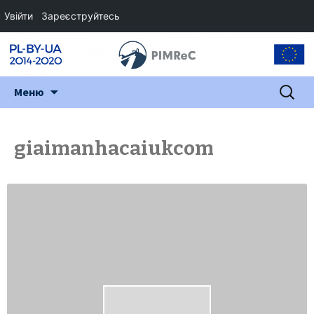
Увійти
Зареєструйтесь
Перейти
Пошук:
Меню
до
змісту
giaimanhacaiukcom