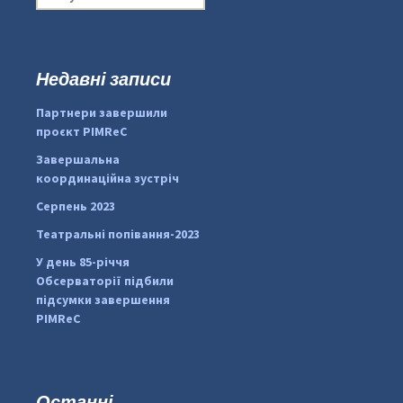
о
ш
у
к
Недавні записи
...
#PipIvanToday
:
Партнери завершили
pimrec_project
проєкт PIMReC
Завершальна
координаційна зустріч
Серпень 2023
Театральні попівання-2023
У день 85-річчя
Обсерваторії підбили
підсумки завершення
PIMReC
Останні