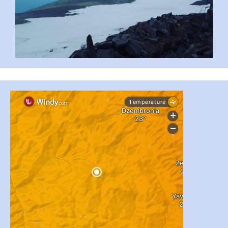
...
#PipIvanToday
pimrec_project