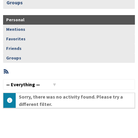
Groups
Personal
Mentions
Favorites
Friends
Groups
RSS
Member
Activities
Show:
Sorry, there was no activity found. Please try a
different filter.