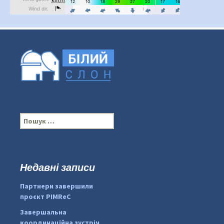
П
о
ш
у
к
Недавні записи
...
#PipIvanToday
:
Партнери завершили
pimrec_project
проєкт PIMReC
Завершальна
координаційна зустріч