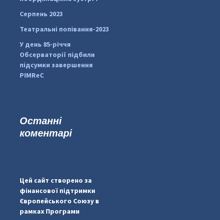
Серпень 2023
Театральні попівання-2023
У день 85-річчя
Обсерваторії підбили
підсумки завершення
PIMReC
Останні
коментарі
...
#PipIvanToday
pimrec_project
Цей сайт створено за
фінансової підтримки
Європейського Союзу в
рамках Програми