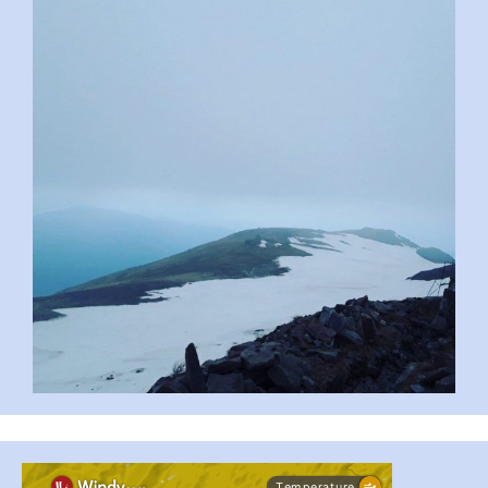
pimrec_project
...
#PipIvanToday
pimrec_project