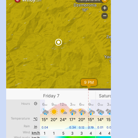
...
#PipIvanToday
pimrec_project