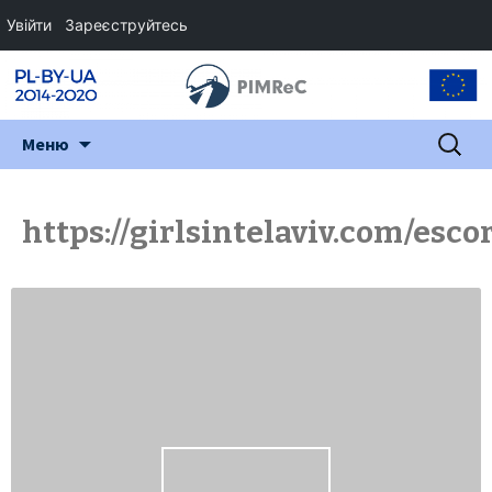
Увійти
Зареєструйтесь
Перейти
Пошук:
Меню
до
змісту