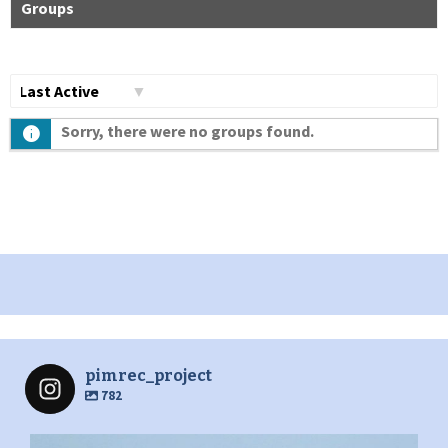
Groups
Сортувати
Sorry, there were no groups found.
по:
pimrec_project
782