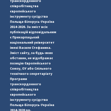
транскордонного
співробітництва
європейського
інструменту сусідства
Польща-Білорусь-Україна
2014-2020. За зміст всіх
публікацій відповідальним
є Прикарпацький
національний університет
імені Василя Стефаника.
Зміст сайту, за будь-яких
обставин, не відображає
позицію Європейського
Союзу, ОУ або Спільного
...
#PipIvanToday
технічного секретаріату
Програми
pimrec_project
транскордонного
співробітництва
європейського
інструменту сусідства
Польща-Білорусь-Україна
2014-2020 рр.