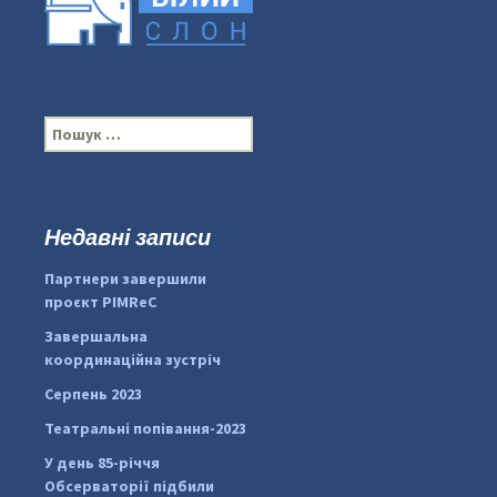
П
о
ш
у
к
Недавні записи
...
#PipIvanToday
:
Партнери завершили
pimrec_project
проєкт PIMReC
Завершальна
координаційна зустріч
Серпень 2023
Театральні попівання-2023
У день 85-річчя
Обсерваторії підбили