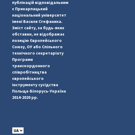
публікацій відповідальним
є Прикарпацький
національний університет
імені Василя Стефаника.
Зміст сайту, за будь-яких
обставин, не відображає
позицію Європейського
Союзу, ОУ або Спільного
...
#PipIvanToday
технічного секретаріату
Програми
pimrec_project
транскордонного
співробітництва
європейського
інструменту сусідства
Польща-Білорусь-Україна
2014-2020 рр.
C