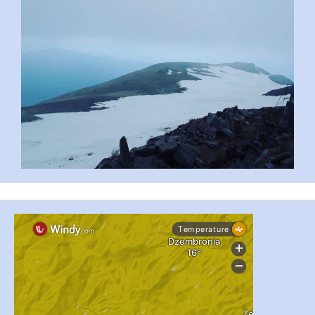
...
#PipIvanToday
pimrec_project