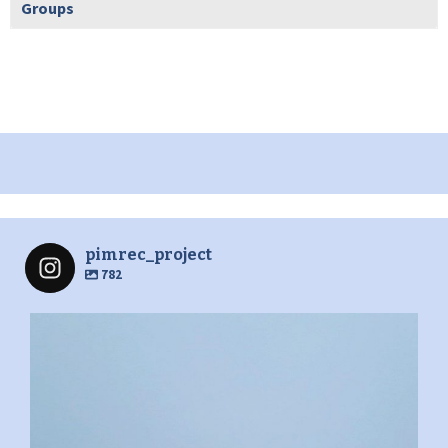
Groups
pimrec_project
782
pimrec_project