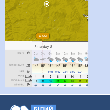
...
#PipIvanToday
pimrec_project