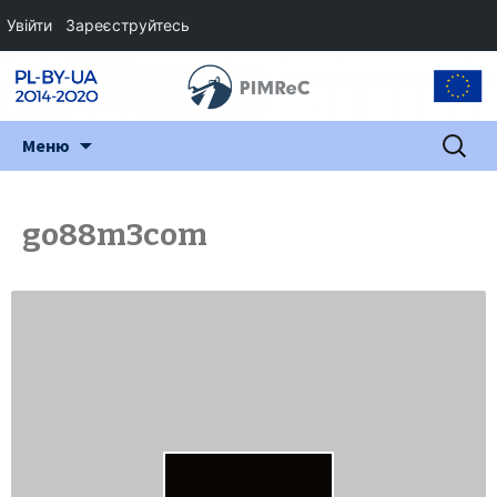
Увійти
Зареєструйтесь
Перейти
Пошук:
Меню
до
змісту
go88m3com