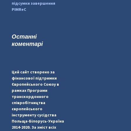
підсумки завершення
PIMReC
Останні
коментарі
...
#PipIvanToday
pimrec_project
Цей сайт створено за
фінансової підтримки
Європейського Союзу в
рамках Програми
транскордонного
співробітництва
європейського
інструменту сусідства
Польща-Білорусь-Україна
2014-2020. За зміст всіх