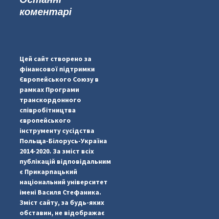
коментарі
...
#PipIvanToday
pimrec_project
Цей сайт створено за
фінансової підтримки
Європейського Союзу в
рамках Програми
транскордонного
співробітництва
європейського
інструменту сусідства
Польща-Білорусь-Україна
2014-2020. За зміст всіх
публікацій відповідальним
є Прикарпацький
національний університет
імені Василя Стефаника.
Зміст сайту, за будь-яких
обставин, не відображає