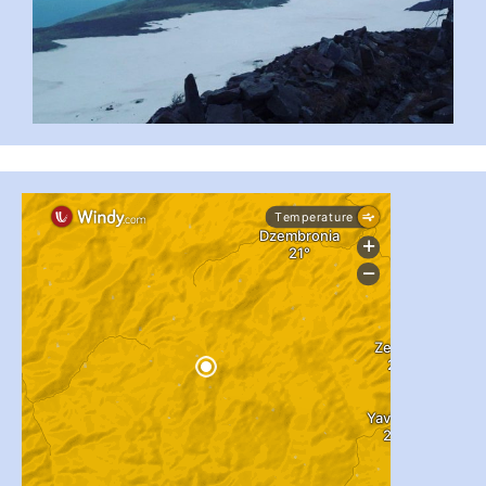
...
#PipIvanToday
pimrec_project