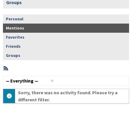
Groups
Personal
Mentions
Favorites
Friends
Groups
RSS
Member
Activities
Show:
Sorry, there was no activity found. Please try a
different filter.