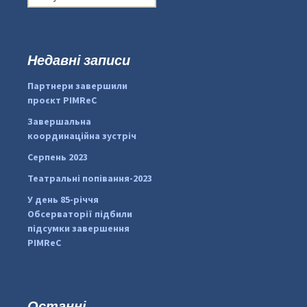
о
ш
у
к
Недавні записи
...
#PipIvanToday
:
Партнери завершили
pimrec_project
проєкт PIMReC
Завершальна
координаційна зустріч
Серпень 2023
Театральні попівання-2023
У день 85-річчя
Обсерваторії підбили
підсумки завершення
PIMReC
Останні