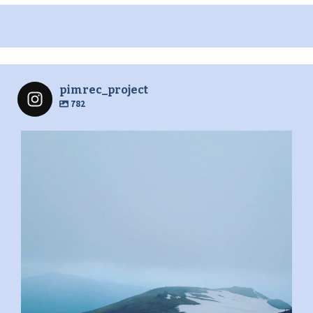
pimrec_project
782
pimrec_project