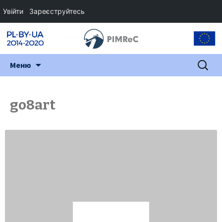
Увійти
Зареєструйтесь
Перейти
Пошук:
Меню
до
змісту
go8art