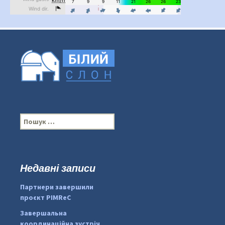
П
о
ш
у
к
Недавні записи
:
#PipIvanToday
#PipIvanWeather
Партнери завершили
...

проєкт PIMReC
pimrec_project
Завершальна
координаційна зустріч