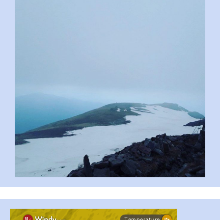
pimrec_project
#PipIvanToday
#PipIvanWeather
...

pimrec_project