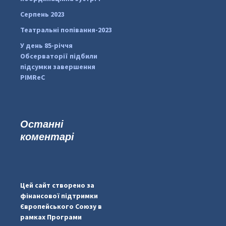
Серпень 2023
Театральні попівання-2023
У день 85-річчя
Обсерваторії підбили
підсумки завершення
PIMReC
Останні
коментарі
#PipIvanToday
#PipIvanWeather
Цей сайт створено за
...

фінансової підтримки
Європейського Союзу в
pimrec_project
рамках Програми