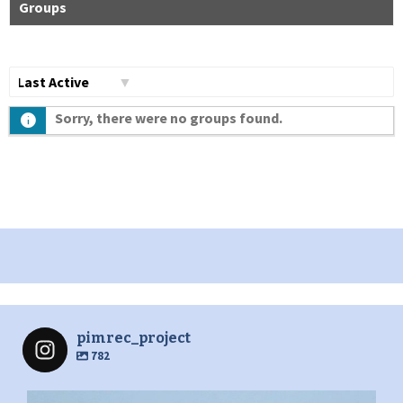
Groups
Сортувати
Sorry, there were no groups found.
по:
pimrec_project
782