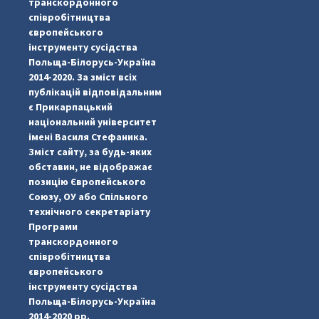
транскордонного
співробітництва
європейського
інструменту сусідства
Польща-Білорусь-Україна
2014-2020. За зміст всіх
публікацій відповідальним
є Прикарпацький
національний університет
імені Василя Стефаника.
Зміст сайту, за будь-яких
обставин, не відображає
позицію Європейського
Союзу, ОУ або Спільного
технічного секретаріату
Програми
транскордонного
#PipIvanToday
#PipIvanWeather
...

співробітництва
європейського
pimrec_project
інструменту сусідства
Польща-Білорусь-Україна
2014-2020 рр.