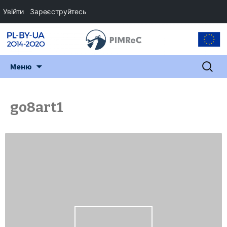
Увійти
Зареєструйтесь
Перейти
Пошук:
Меню
до
змісту
go8art1