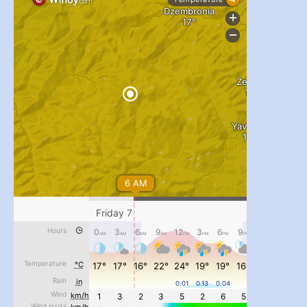
#PipIvanToday
#PipIvanWeather
...

pimrec_project