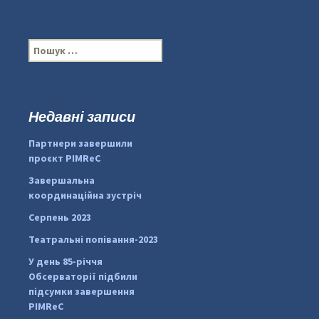
П
о
ш
у
к
Недавні записи
:
#PipIvanToday
#PipIvanWeather
Партнери завершили
...

проєкт PIMReC
pimrec_project
Завершальна
координаційна зустріч
Серпень 2023
Театральні попівання-2023
У день 85-річчя
Обсерваторії підбили
підсумки завершення
PIMReC