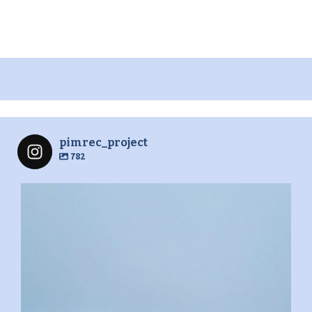
pimrec_project
782
pimrec_project