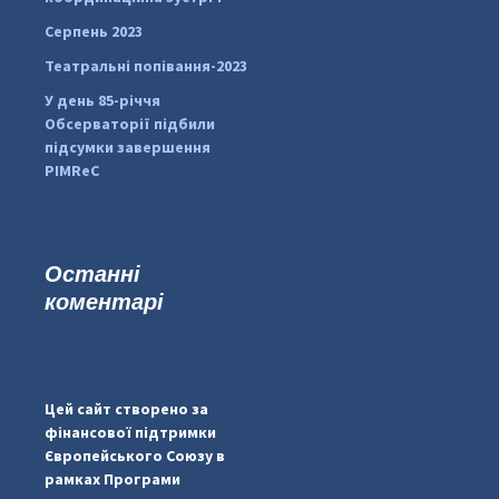
Серпень 2023
Театральні попівання-2023
У день 85-річчя
Обсерваторії підбили
підсумки завершення
PIMReC
Останні
коментарі
...
#PipIvanToday
pimrec_project
Цей сайт створено за
фінансової підтримки
Європейського Союзу в
рамках Програми