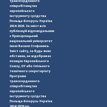
транскордонного
співробітництва
європейського
інструменту сусідства
Польща-Білорусь-Україна
2014-2020. За зміст всіх
публікацій відповідальним
є Прикарпацький
національний університет
імені Василя Стефаника.
Зміст сайту, за будь-яких
обставин, не відображає
позицію Європейського
Союзу, ОУ або Спільного
...
#PipIvanToday
технічного секретаріату
Програми
pimrec_project
транскордонного
співробітництва
європейського
інструменту сусідства
Польща-Білорусь-Україна
2014-2020 рр.