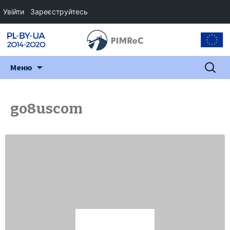
Увійти
Зареєструйтесь
Перейти
Пошук:
Меню
до
змісту
go8uscom