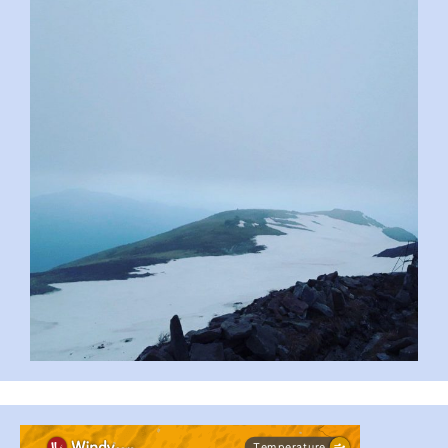
pimrec_project
...
#PipIvanToday
pimrec_project