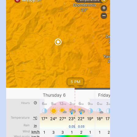
...
#PipIvanToday
pimrec_project