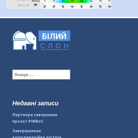
П
о
ш
у
к
Недавні записи
...
#PipIvanToday
:
Партнери завершили
pimrec_project
проєкт PIMReC
Завершальна
координаційна зустріч