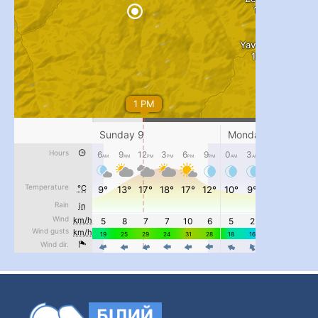
...
#PipIvanToday
pimrec_project