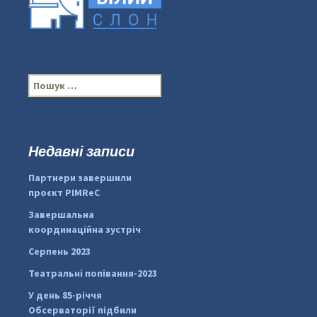
П
о
ш
у
к
Недавні записи
...
#PipIvanToday
:
Партнери завершили
pimrec_project
проєкт PIMReC
Завершальна
координаційна зустріч
Серпень 2023
Театральні попівання-2023
У день 85-річчя
Обсерваторії підбили