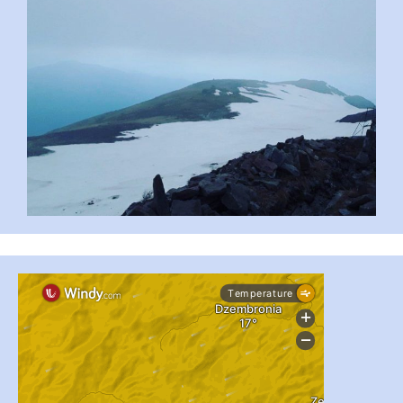
...
#PipIvanToday
pimrec_project