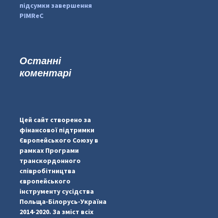
підсумки завершення
PIMReC
Останні
коментарі
...
#PipIvanToday
pimrec_project
Цей сайт створено за
фінансової підтримки
Європейського Союзу в
рамках Програми
транскордонного
співробітництва
європейського
інструменту сусідства
Польща-Білорусь-Україна
2014-2020. За зміст всіх