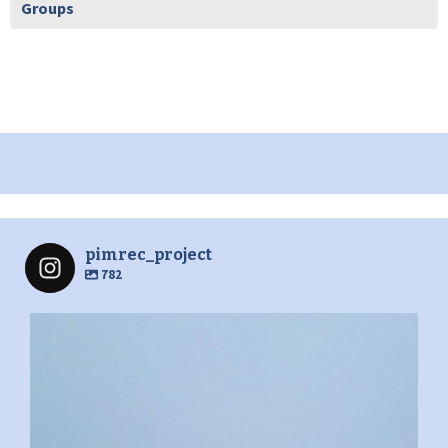
Groups
pimrec_project
782
pimrec_project