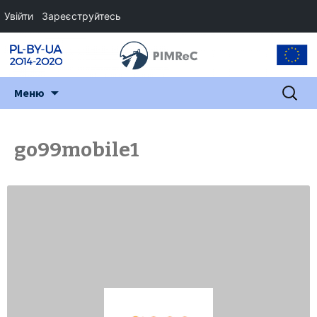
Увійти
Зареєструйтесь
Перейти
Пошук:
Меню
до
змісту
go99mobile1