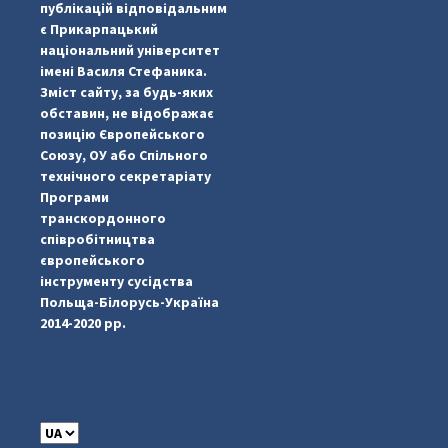
публікацій відповідальним
є Прикарпацький
національний університет
імені Василя Стефаника.
Зміст сайту, за будь-яких
обставин, не відображає
позицію Європейського
Союзу, ОУ або Спільного
...
#PipIvanToday
технічного секретаріату
Програми
pimrec_project
транскордонного
співробітництва
європейського
інструменту сусідства
Польща-Білорусь-Україна
2014-2020 рр.
C