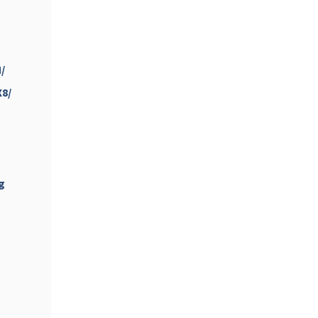
...

pimrec_project
/
8/
g
#PipIvanToday
#PipIvanWeather
...

pimrec_project