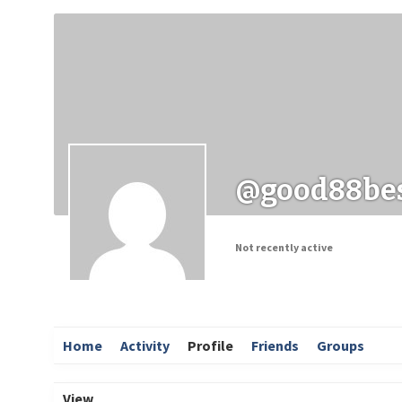
Заходи
Корисні матеріали
ЗМІ про PIMReC
@good88be
Not recently active
Home
Activity
Profile
Friends
Groups
View