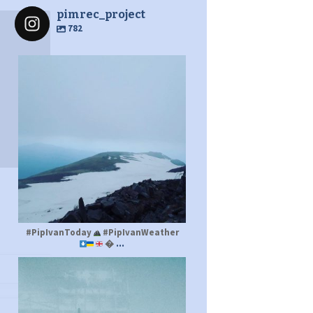
pimrec_project
782
pimrec_project
#PipIvanToday
#PipIvanWeather
...

pimrec_project