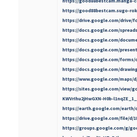
https://good88bestcam.manga-c
https://good88bestcam.sugo-ro
https://drive.google.com/drive
https://docs.google.com/sprea
https://docs.google.com/doc
https://docs.google.com/prese
https://docs.google.com/forms
https://docs.google.com/draw
https://www.google.com/maps/
https://sites.google.com/view/
KWVrIhu2jHwGXN-H0b-l1nqZE_1_
https://earth.google.com/eart
https://drive.google.com/file/
https://groups.google.com/g/g