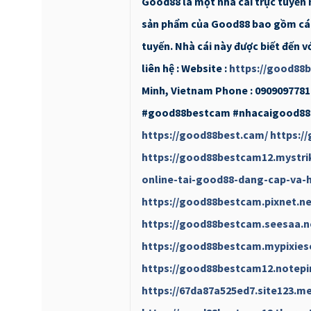
Good88 là một nhà cái trực tuyến n
sản phẩm của Good88 bao gồm cá cư
tuyến. Nhà cái này được biết đến v
liên hệ : Website :
https://good88
Minh, Vietnam Phone : 0909097781
#good88bestcam #nhacaigood88
https://good88best.cam/
https:/
https://good88bestcam12.mystri
online-tai-good88-dang-cap-va-
https://good88bestcam.pixnet.ne
https://good88bestcam.seesaa.ne
https://good88bestcam.mypixies
https://good88bestcam12.notepi
https://67da87a525ed7.site123.me