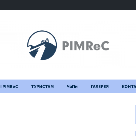
І PIMReC
ТУРИСТАМ
ЧаПи
ГАЛЕРЕЯ
КОНТ
Правила відвідування
Щоденник
будівництва
Важлива інформація