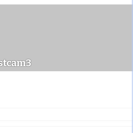
stcam3