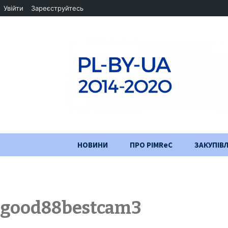
Увійти
Зареєструйтесь
Перейти
НОВИНИ
ПРО PIMReC
ЗАКУПІВЛ
до
змісту
Мета проєкту
Партнери
good88bestcam3
Хід проекту