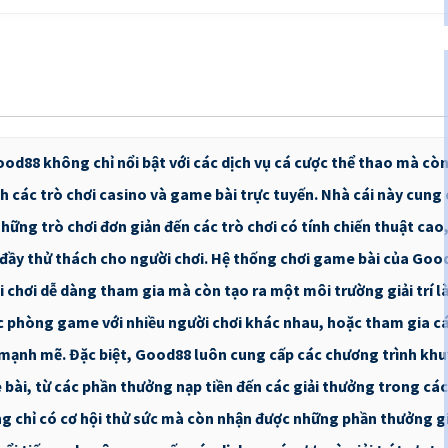
Good88 không chỉ nổi bật với các dịch vụ cá cược thể thao mà còn
ch các trò chơi casino và game bài trực tuyến. Nhà cái này cung
hững trò chơi đơn giản đến các trò chơi có tính chiến thuật cao
à đầy thử thách cho người chơi. Hệ thống chơi game bài của Goo
i chơi dễ dàng tham gia mà còn tạo ra một môi trường giải trí l
 phòng game với nhiều người chơi khác nhau, hoặc tham gia cá
ủ mạnh mẽ. Đặc biệt, Good88 luôn cung cấp các chương trình kh
bài, từ các phần thưởng nạp tiền đến các giải thưởng trong các
ng chỉ có cơ hội thử sức mà còn nhận được những phần thưởng giá