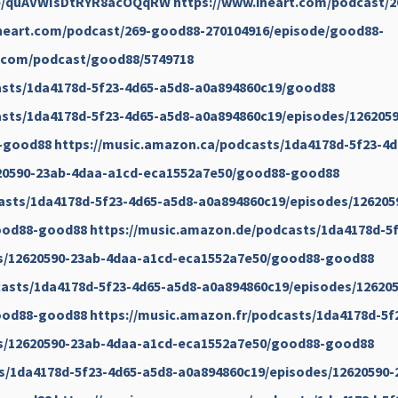
de/quAVWIsDtRYR8acOQqRW
https://www.iheart.com/podcast/2
iheart.com/podcast/269-good88-270104916/episode/good88-
t.com/podcast/good88/5749718
sts/1da4178d-5f23-4d65-a5d8-a0a894860c19/good88
sts/1da4178d-5f23-4d65-a5d8-a0a894860c19/episodes/1262059
-good88
https://music.amazon.ca/podcasts/1da4178d-5f23-4d
20590-23ab-4daa-a1cd-eca1552a7e50/good88-good88
asts/1da4178d-5f23-4d65-a5d8-a0a894860c19/episodes/126205
ood88-good88
https://music.amazon.de/podcasts/1da4178d-5f
s/12620590-23ab-4daa-a1cd-eca1552a7e50/good88-good88
asts/1da4178d-5f23-4d65-a5d8-a0a894860c19/episodes/126205
ood88-good88
https://music.amazon.fr/podcasts/1da4178d-5f
s/12620590-23ab-4daa-a1cd-eca1552a7e50/good88-good88
s/1da4178d-5f23-4d65-a5d8-a0a894860c19/episodes/12620590-