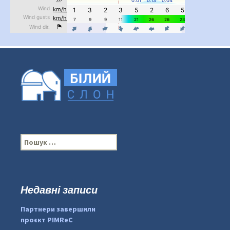
П
о
ш
у
к
Недавні записи
...
#PipIvanToday
:
Партнери завершили
pimrec_project
проєкт PIMReC