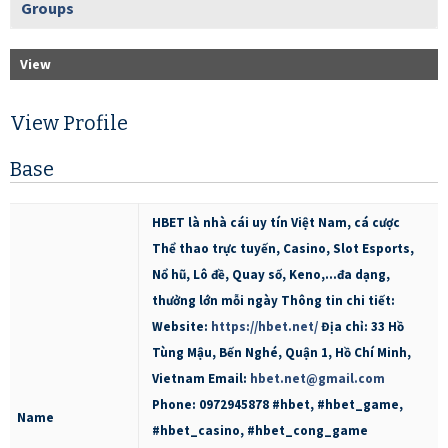
Groups
View
View Profile
Base
HBET là nhà cái uy tín Việt Nam, cá cược
Thể thao trực tuyến, Casino, Slot Esports,
Nổ hũ, Lô đề, Quay số, Keno,…đa dạng,
thưởng lớn mỗi ngày Thông tin chi tiết:
Website:
https://hbet.net/
Địa chỉ: 33 Hồ
Tùng Mậu, Bến Nghé, Quận 1, Hồ Chí Minh,
Vietnam Email:
hbet.net@gmail.com
Phone: 0972945878 #hbet, #hbet_game,
Name
#hbet_casino, #hbet_cong_game