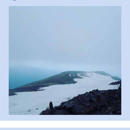
pimrec_project
...
#PipIvanToday