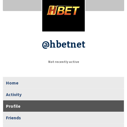
@hbetnet
Not recently active
Home
Activity
Profile
Friends