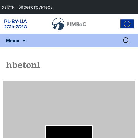
Увійти
Зареєструйтесь
Перейти
Пошук:
Меню
до
змісту
hbetonl