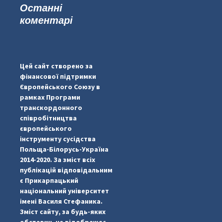
Останні
коментарі
...
#PipIvanToday
pimrec_project
Цей сайт створено за
фінансової підтримки
Європейського Союзу в
рамках Програми
транскордонного
співробітництва
європейського
інструменту сусідства
Польща-Білорусь-Україна
2014-2020. За зміст всіх
публікацій відповідальним
є Прикарпацький
національний університет
імені Василя Стефаника.
Зміст сайту, за будь-яких
обставин, не відображає