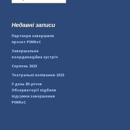
о
ш
у
к
Недавні записи
...
#PipIvanToday
:
Партнери завершили
pimrec_project
проєкт PIMReC
Завершальна
координаційна зустріч
Серпень 2023
Театральні попівання-2023
У день 85-річчя
Обсерваторії підбили
підсумки завершення
PIMReC