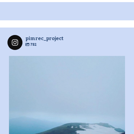
pimrec_project
782
pimrec_project