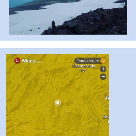
...
#PipIvanToday
pimrec_project