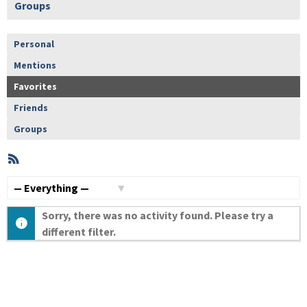
Groups
Personal
Mentions
Favorites
Friends
Groups
RSS
Member
Activities
Show:
Sorry, there was no activity found. Please try a
different filter.