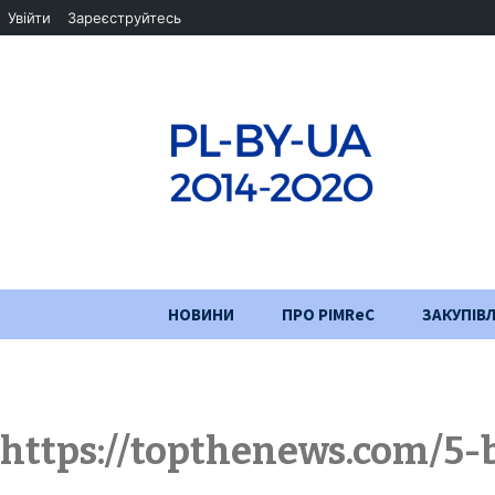
Увійти
Зареєструйтесь
Перейти
НОВИНИ
ПРО PIMReC
ЗАКУПІВЛ
до
змісту
Мета проєкту
Партнери
https://topthenews.com/5-b
Хід проекту