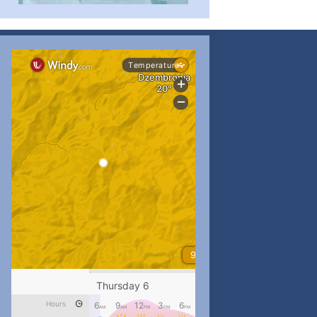
...
#PipIvanToday
pimrec_project
...
#PipIvanToday