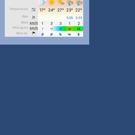
pimrec_project
...
#PipIvanToday
pimrec_project