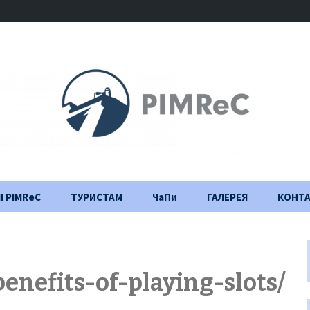
І PIMReC
ТУРИСТАМ
ЧаПи
ГАЛЕРЕЯ
КОНТ
Правила відвідування
Щоденник
будівництва
Важлива інформація
enefits-of-playing-slots/