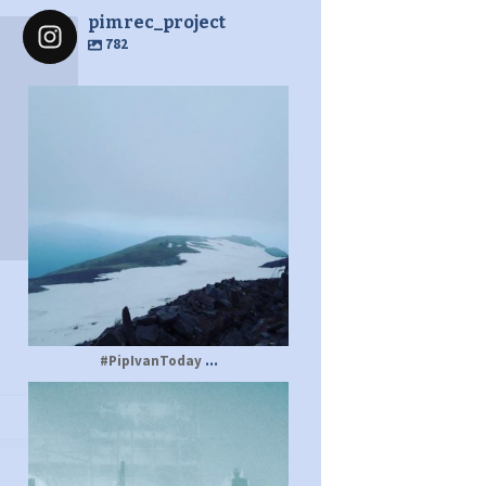
pimrec_project
782
pimrec_project
...
#PipIvanToday
pimrec_project