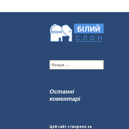
П
о
ш
у
к
Останні
:
коментарі
Цей сайт створено за