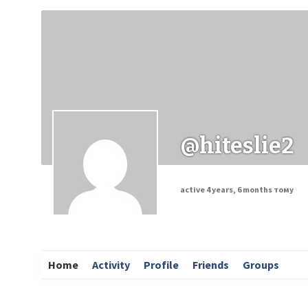
Заходи
Корисні матеріали
ЗМІ про PIMReC
@hiteslie2
active 4 years, 6 months тому
Home
Activity
Profile
Friends
Groups