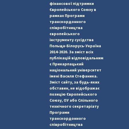
фінансової підтримки
Європейського Союзу в
рамках Програми
транскордонного
співробітництва
європейського
інструменту сусідства
Польща-Білорусь-Україна
2014-2020. За зміст всіх
публікацій відповідальним
є Прикарпацький
національний університет
імені Василя Стефаника.
Зміст сайту, за будь-яких
обставин, не відображає
позицію Європейського
Союзу, ОУ або Спільного
технічного секретаріату
Програми
транскордонного
співробітництва