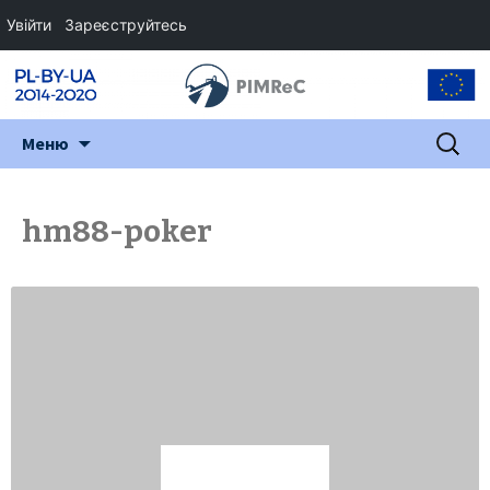
Увійти
Зареєструйтесь
Перейти
Пошук:
Меню
до
змісту
hm88-poker