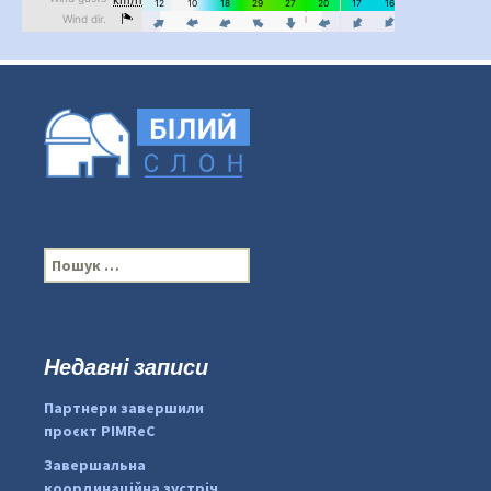
П
о
ш
у
к
Недавні записи
...
#PipIvanToday
:
Партнери завершили
pimrec_project
проєкт PIMReC
Завершальна
координаційна зустріч