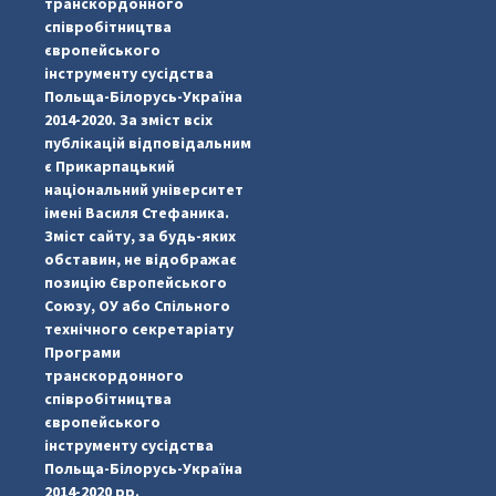
транскордонного
співробітництва
європейського
інструменту сусідства
Польща-Білорусь-Україна
2014-2020. За зміст всіх
публікацій відповідальним
є Прикарпацький
національний університет
імені Василя Стефаника.
Зміст сайту, за будь-яких
обставин, не відображає
позицію Європейського
Союзу, ОУ або Спільного
...
#PipIvanToday
технічного секретаріату
Програми
pimrec_project
транскордонного
співробітництва
європейського
інструменту сусідства
Польща-Білорусь-Україна
2014-2020 рр.