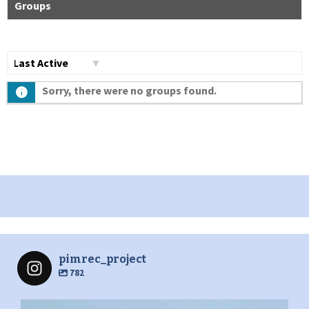
Groups
Сортувати
Sorry, there were no groups found.
по:
pimrec_project
782