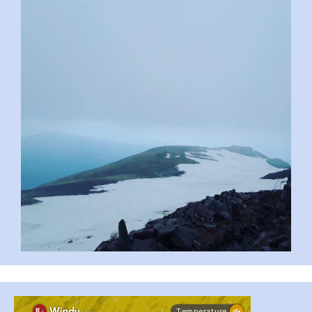
pimrec_project
...
#PipIvanToday
pimrec_project