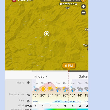
...
#PipIvanToday
pimrec_project