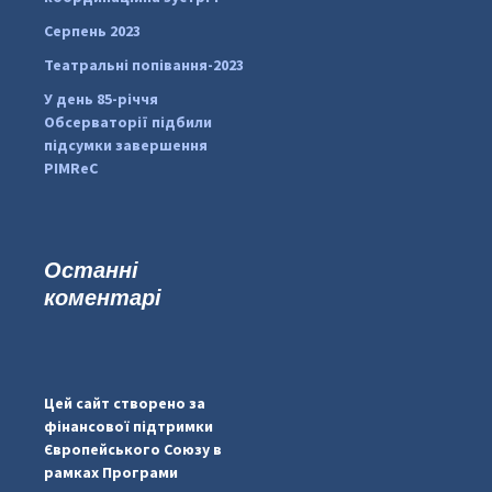
Серпень 2023
Театральні попівання-2023
У день 85-річчя
Обсерваторії підбили
підсумки завершення
PIMReC
Останні
коментарі
...
#PipIvanToday
pimrec_project
Цей сайт створено за
фінансової підтримки
Європейського Союзу в
рамках Програми