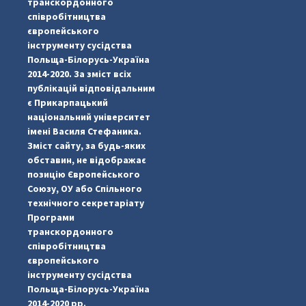
транскордонного
співробітництва
європейського
інструменту сусідства
Польща-Білорусь-Україна
2014-2020. За зміст всіх
публікацій відповідальним
є Прикарпацький
національний університет
імені Василя Стефаника.
Зміст сайту, за будь-яких
обставин, не відображає
позицію Європейського
Союзу, ОУ або Спільного
...
#PipIvanToday
технічного секретаріату
Програми
pimrec_project
транскордонного
співробітництва
європейського
інструменту сусідства
Польща-Білорусь-Україна
2014-2020 рр.