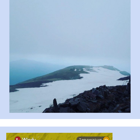
pimrec_project
...
#PipIvanToday
pimrec_project