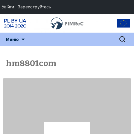
Увійти
Зареєструйтесь
Перейти
Пошук:
Меню
до
змісту
hm8801com