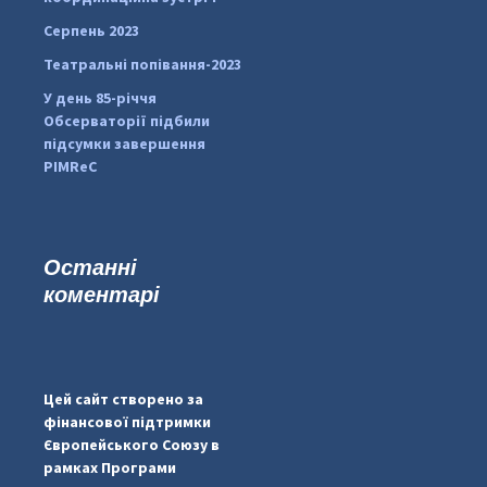
Серпень 2023
Театральні попівання-2023
У день 85-річчя
Обсерваторії підбили
підсумки завершення
PIMReC
Останні
коментарі
...
#PipIvanToday
pimrec_project
Цей сайт створено за
фінансової підтримки
Європейського Союзу в
рамках Програми