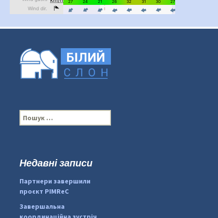
П
о
ш
у
к
Недавні записи
...
#PipIvanToday
:
Партнери завершили
pimrec_project
проєкт PIMReC
Завершальна
координаційна зустріч