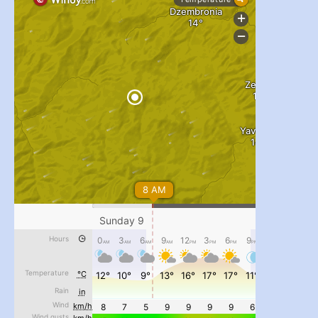
...
#PipIvanToday
pimrec_project