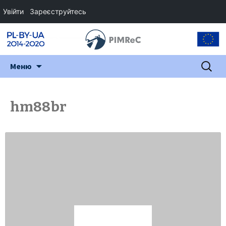
Увійти
Зареєструйтесь
Перейти
Пошук:
Меню
до
змісту
hm88br