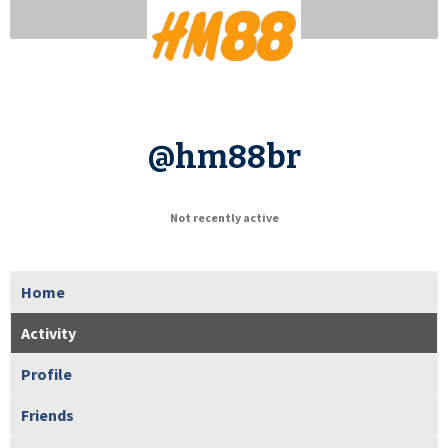
@hm88br
Not recently active
Home
Activity
Profile
Friends