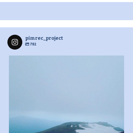
pimrec_project
782
pimrec_project