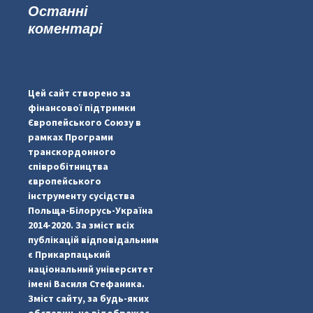
Останні
коментарі
#PipIvanToday
#PipIvanWeather
...

Цей сайт створено за
фінансової підтримки
pimrec_project
Європейського Союзу в
рамках Програми
транскордонного
співробітництва
європейського
інструменту сусідства
Польща-Білорусь-Україна
2014-2020. За зміст всіх
публікацій відповідальним
є Прикарпацький
національний університет
імені Василя Стефаника.
Зміст сайту, за будь-яких
обставин, не відображає