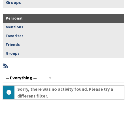
Groups
Personal
Mentions
Favorites
Friends
Groups
RSS
Member
Activities
Show:
Sorry, there was no activity found. Please try a
different filter.