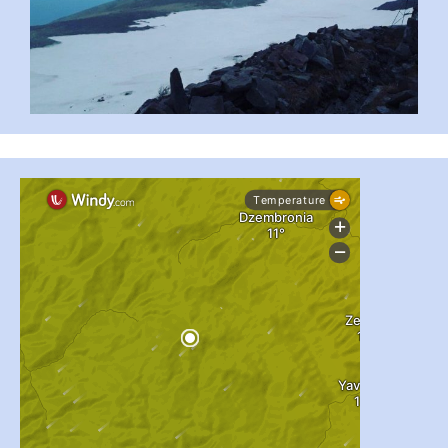
#PipIvanToday
#PipIvanWeather
...

pimrec_project