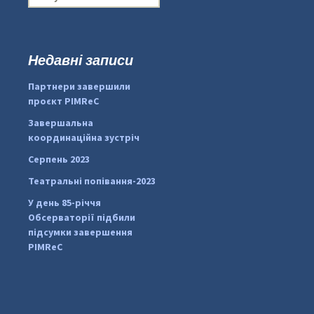
о
ш
у
к
Недавні записи
:
#PipIvanToday
#PipIvanWeather
Партнери завершили
...

проєкт PIMReC
Завершальна
pimrec_project
координаційна зустріч
Серпень 2023
Театральні попівання-2023
У день 85-річчя
Обсерваторії підбили
підсумки завершення
PIMReC