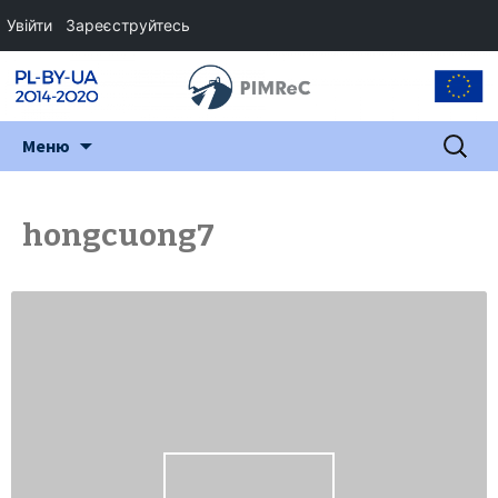
Увійти
Зареєструйтесь
Перейти
Пошук:
Меню
до
змісту
hongcuong7