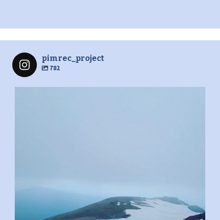
pimrec_project
782
pimrec_project