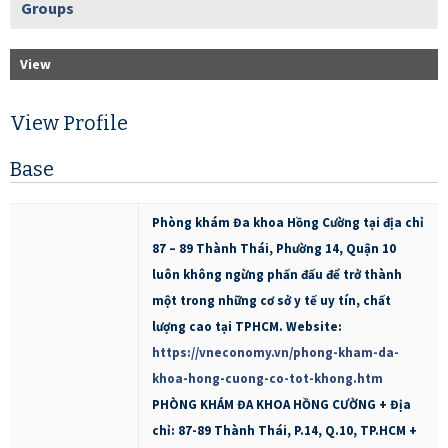
Groups
View
View Profile
Base
Phòng khám Đa khoa Hồng Cường tại địa chỉ
87 – 89 Thành Thái, Phường 14, Quận 10
luôn không ngừng phấn đấu để trở thành
một trong những cơ sở y tế uy tín, chất
lượng cao tại TPHCM. Website:
https://vneconomy.vn/phong-kham-da-
khoa-hong-cuong-co-tot-khong.htm
PHÒNG KHÁM ĐA KHOA HỒNG CƯỜNG + Địa
chỉ: 87-89 Thành Thái, P.14, Q.10, TP.HCM +