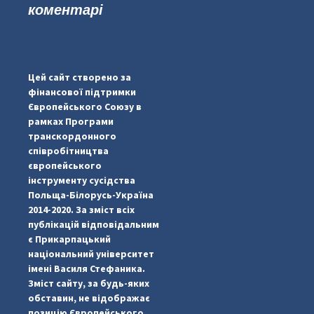
коментарі
...
#PipIvanToday
pimrec_project
Цей сайт створено за
фінансової підтримки
Європейського Союзу в
рамках Програми
транскордонного
співробітництва
європейського
інструменту сусідства
Польща-Білорусь-Україна
2014-2020. За зміст всіх
публікацій відповідальним
є Прикарпацький
національний університет
імені Василя Стефаника.
Зміст сайту, за будь-яких
обставин, не відображає
позицію Європейського