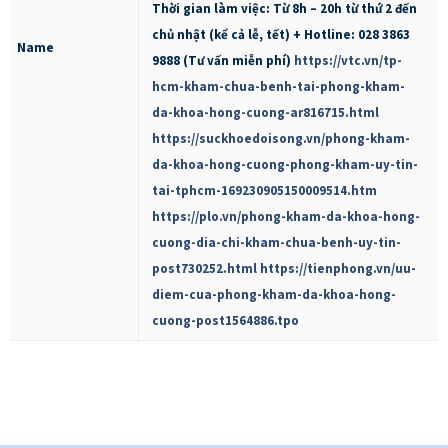
Thời gian làm việc: Từ 8h – 20h từ thứ 2 đến
chủ nhật (kể cả lễ, tết) + Hotline: 028 3863
Name
9888 (Tư vấn miễn phí)
https://vtc.vn/tp-
hcm-kham-chua-benh-tai-phong-kham-
da-khoa-hong-cuong-ar816715.html
https://suckhoedoisong.vn/phong-kham-
da-khoa-hong-cuong-phong-kham-uy-tin-
tai-tphcm-169230905150009514.htm
https://plo.vn/phong-kham-da-khoa-hong-
cuong-dia-chi-kham-chua-benh-uy-tin-
post730252.html
https://tienphong.vn/uu-
diem-cua-phong-kham-da-khoa-hong-
cuong-post1564886.tpo