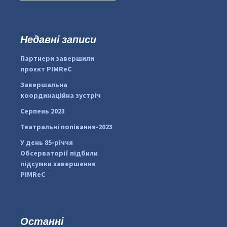
ш
у
к
Недавні записи
...
#PipIvanToday
:
Партнери завершили
pimrec_project
проєкт PIMReC
Завершальна
координаційна зустріч
Серпень 2023
Театральні попівання-2023
У день 85-річчя
Обсерваторії підбили
підсумки завершення
PIMReC
Останні