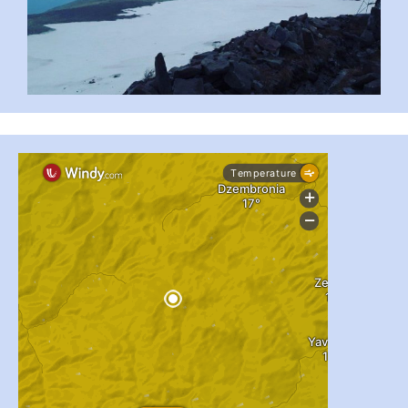
...
#PipIvanToday
pimrec_project