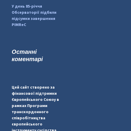
У день 85-річчя
Обсерваторії підбили
підсумки завершення
PIMReC
Останні
коментарі
...
#PipIvanToday
pimrec_project
Цей сайт створено за
фінансової підтримки
Європейського Союзу в
рамках Програми
транскордонного
співробітництва
європейського
інструменту сусідства