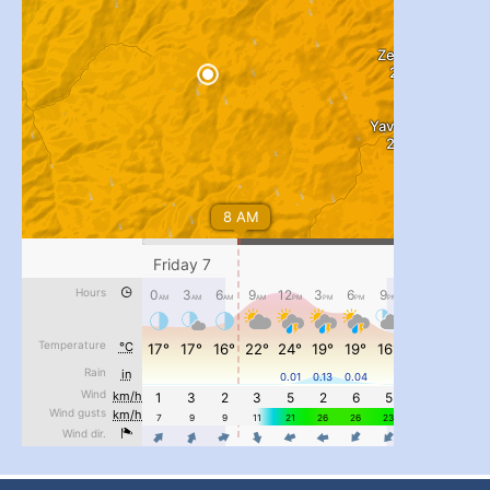
...
#PipIvanToday
pimrec_project