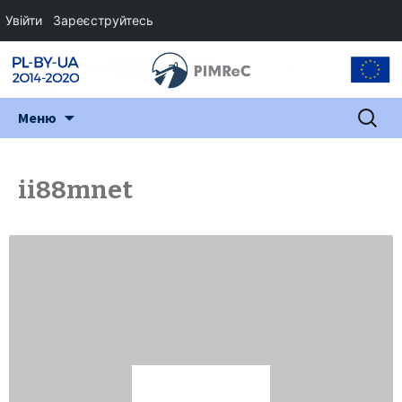
Увійти
Зареєструйтесь
Перейти
Пошук:
Меню
до
змісту
ii88mnet