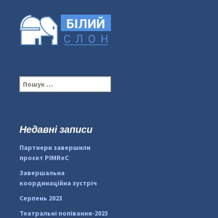
П
о
ш
у
к
Недавні записи
...
#PipIvanToday
:
Партнери завершили
pimrec_project
проєкт PIMReC
Завершальна
координаційна зустріч
Серпень 2023
Театральні попівання-2023