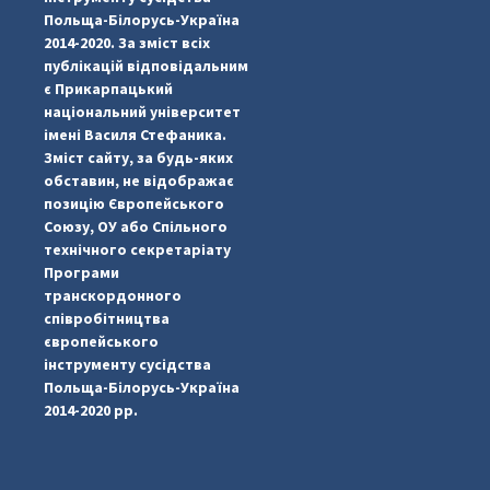
Польща-Білорусь-Україна
2014-2020. За зміст всіх
публікацій відповідальним
є Прикарпацький
національний університет
імені Василя Стефаника.
Зміст сайту, за будь-яких
обставин, не відображає
позицію Європейського
Союзу, ОУ або Спільного
...
#PipIvanToday
технічного секретаріату
Програми
pimrec_project
транскордонного
співробітництва
європейського
інструменту сусідства
Польща-Білорусь-Україна
2014-2020 рр.