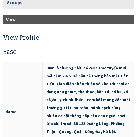
Groups
View
View Profile
Base
88m là thương hiệu cá cược trực tuyến mới
nổi năm 2025, sở hữu hệ thống bảo mật tiên
tiến, giao diện thân thiện và kho trò chơi đa
dạng như game, thể thao, bắn cá, nổ hũ, xổ
số,đại lý chính thức – cam kết mang đến môi
trường giải trí an toàn, minh bạch cùng
Name
nhiều cơ hội thắng hấp dẫn cho người chơi.
Địa chỉ trụ sở: Số 122 Đường Láng, Phường
Thịnh Quang, Quận Đống Đa, Hà Nội.