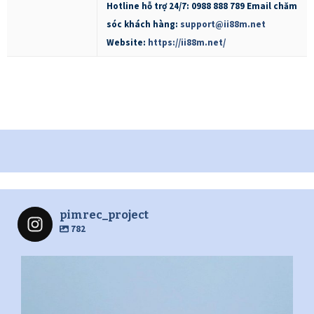
Hotline hỗ trợ 24/7: 0988 888 789 Email chăm
sóc khách hàng:
support@ii88m.net
Website:
https://ii88m.net/
pimrec_project
782
pimrec_project