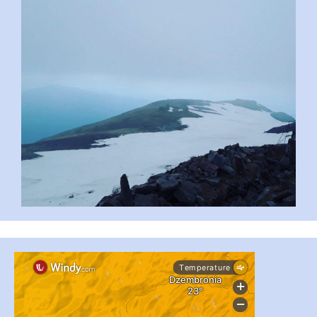
...
#PipIvanToday
pimrec_project