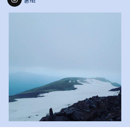
782
pimrec_project
...
#PipIvanToday