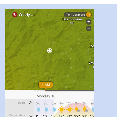
pimrec_project
...
#PipIvanToday