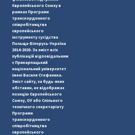
Європейського Союзу в
рамках Програми
транскордонного
співробітництва
європейського
інструменту сусідства
Польща-Білорусь-Україна
2014-2020. За зміст всіх
публікацій відповідальним
є Прикарпацький
національний університет
імені Василя Стефаника.
Зміст сайту, за будь-яких
обставин, не відображає
позицію Європейського
Союзу, ОУ або Спільного
...
#PipIvanToday
технічного секретаріату
Програми
pimrec_project
транскордонного
співробітництва
європейського