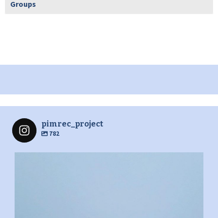
Groups
pimrec_project
782
pimrec_project