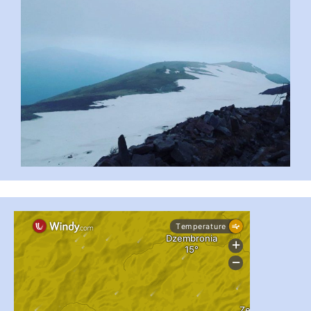
#PipIvanToday
#PipIvanWeather
...

pimrec_project