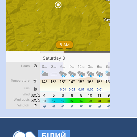
#PipIvanToday
#PipIvanWeather
...

pimrec_project