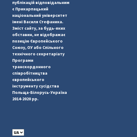
публікацій відповідальним
є Прикарпацький
національний університет
імені Василя Стефаника.
Зміст сайту, за будь-яких
обставин, не відображає
позицію Європейського
Союзу, ОУ або Спільного
технічного секретаріату
Програми
транскордонного
#PipIvanToday
#PipIvanWeather
...

співробітництва
європейського
pimrec_project
інструменту сусідства
Польща-Білорусь-Україна
2014-2020 рр.
C