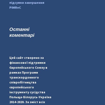
підсумки завершення
PIMReC
Останні
коментарі
#PipIvanToday
#PipIvanWeather
Цей сайт створено за
...

фінансової підтримки
Європейського Союзу в
pimrec_project
рамках Програми
транскордонного
співробітництва
європейського
інструменту сусідства
Польща-Білорусь-Україна
2014-2020. За зміст всіх