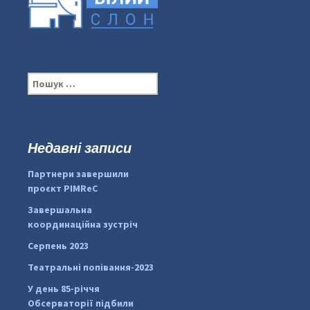
П
о
ш
у
к
Недавні записи
:
#PipIvanToday
#PipIvanWeather
Партнери завершили
...

проєкт PIMReC
pimrec_project
Завершальна
координаційна зустріч
Серпень 2023
Театральні попівання-2023
У день 85-річчя
Обсерваторії підбили