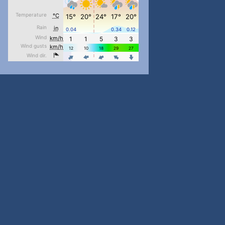
pimrec_project
...
#PipIvanToday
pimrec_project