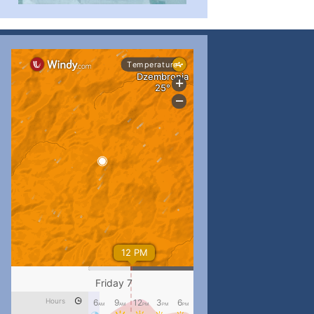
...
#PipIvanToday
pimrec_project
...
#PipIvanToday