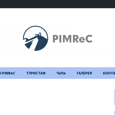
І PIMReC
ТУРИСТАМ
ЧаПи
ГАЛЕРЕЯ
КОНТ
Правила відвідування
Щоденник
будівництва
Важлива інформація