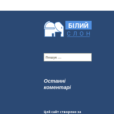
П
о
ш
у
к
Останні
:
коментарі
Цей сайт створено за