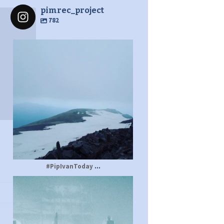
pimrec_project
782
pimrec_project
...
#PipIvanToday
pimrec_project