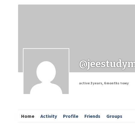
Заходи
Корисні матеріали
ЗМІ про PIMReC
@jeestudym
active 3 years, 6 months тому
Home
Activity
Profile
Friends
Groups