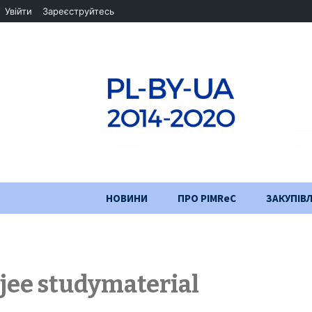
Увійти
Зареєструйтесь
Перейти
НОВИНИ
ПРО PIMReC
ЗАКУПІВЛ
до
змісту
Мета проєкту
Партнери
jee studymaterial
Хід проекту