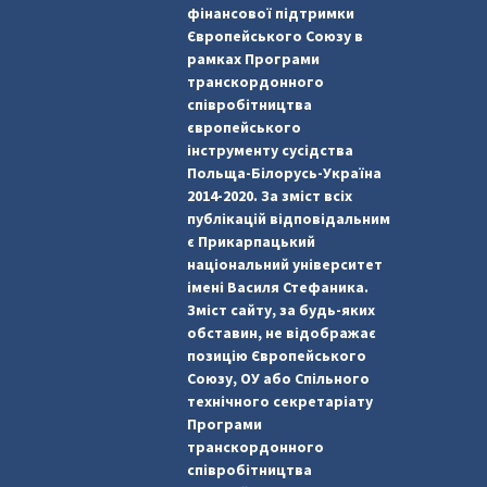
фінансової підтримки
Європейського Союзу в
рамках Програми
транскордонного
співробітництва
європейського
інструменту сусідства
Польща-Білорусь-Україна
2014-2020. За зміст всіх
публікацій відповідальним
є Прикарпацький
національний університет
імені Василя Стефаника.
Зміст сайту, за будь-яких
обставин, не відображає
позицію Європейського
Союзу, ОУ або Спільного
технічного секретаріату
Програми
транскордонного
співробітництва