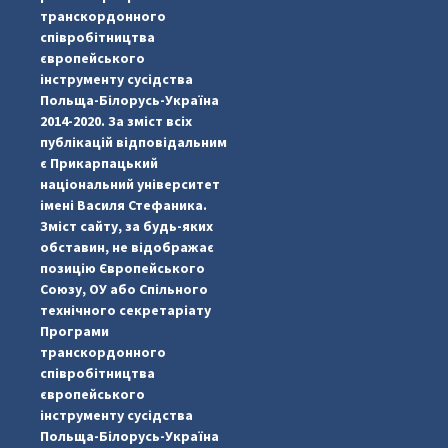
транскордонного
співробітництва
європейського
інструменту сусідства
Польща-Білорусь-Україна
2014-2020. За зміст всіх
публікацій відповідальним
є Прикарпацький
національний університет
імені Василя Стефаника.
Зміст сайту, за будь-яких
обставин, не відображає
позицію Європейського
...
#PipIvanToday
Союзу, ОУ або Спільного
технічного секретаріату
pimrec_project
Програми
транскордонного
співробітництва
європейського
інструменту сусідства
Польща-Білорусь-Україна