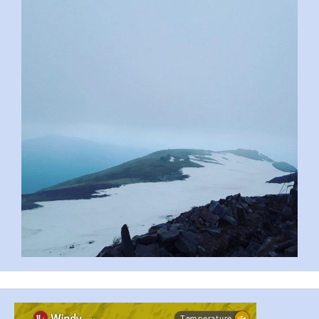
pimrec_project
...
#PipIvanToday
pimrec_project