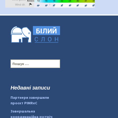
П
о
ш
у
к
Недавні записи
...
#PipIvanToday
:
Партнери завершили
pimrec_project
проєкт PIMReC
Завершальна
координаційна зустріч