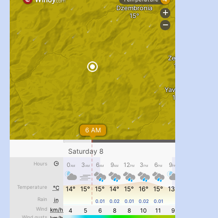
...
#PipIvanToday
pimrec_project