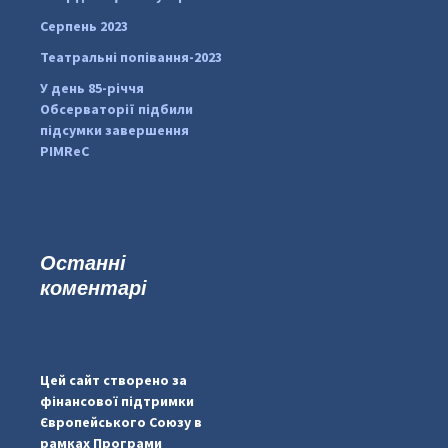
Серпень 2023
Театральні попівання-2023
У день 85-річчя
Обсерваторії підбили
підсумки завершення
PIMReC
Останні
коментарі
...
#PipIvanToday
pimrec_project
Цей сайт створено за
фінансової підтримки
Європейського Союзу в
рамках Програми