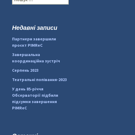
о
ш
у
к
Недавні записи
...
#PipIvanToday
:
Партнери завершили
pimrec_project
проєкт PIMReC
Завершальна
координаційна зустріч
Серпень 2023
Театральні попівання-2023
У день 85-річчя
Обсерваторії підбили
підсумки завершення
PIMReC