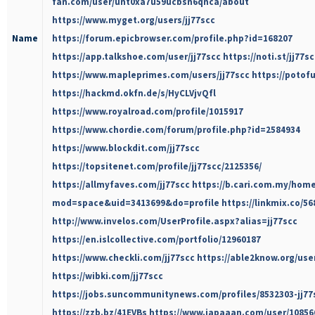
fan.com/user/unt0xa7u59ucbsn6qnca/about
https://www.myget.org/users/jj77scc
Name
https://forum.epicbrowser.com/profile.php?id=168207
https://app.talkshoe.com/user/jj77scc
https://noti.st/jj77s
https://www.mapleprimes.com/users/jj77scc
https://potof
https://hackmd.okfn.de/s/HyCLVjvQfl
https://www.royalroad.com/profile/1015917
https://www.chordie.com/forum/profile.php?id=2584934
https://www.blockdit.com/jj77scc
https://topsitenet.com/profile/jj77scc/2125356/
https://allmyfaves.com/jj77scc
https://b.cari.com.my/hom
mod=space&uid=3413699&do=profile
https://linkmix.co/5
http://www.invelos.com/UserProfile.aspx?alias=jj77scc
https://en.islcollective.com/portfolio/12960187
https://www.checkli.com/jj77scc
https://able2know.org/user
https://wibki.com/jj77scc
https://jobs.suncommunitynews.com/profiles/8532303-jj77
https://zzb.bz/41EVBs
https://www.japaaan.com/user/10856