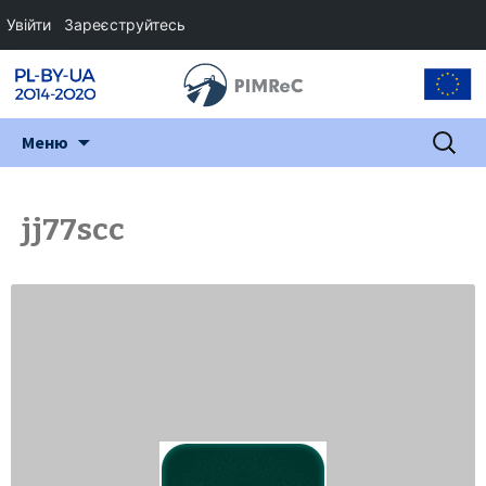
Увійти
Зареєструйтесь
Перейти
Пошук:
Меню
до
змісту
jj77scc