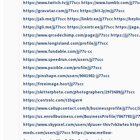
https://www.twitch.tv/jj77scc
https://www.tumblr.com/jj77s
https://gravatar.com/jj77scc
https://bit.ly/m/jj77scc
https://jali.me/jj77scc
https://linktr.ee/jj77scc
https://heyli
https://igli.me/jj77scc
https://cointr.ee/jj77scc
https://jaga.
https://www.qrcodechimp.com/page/jj77scc
https://jj77scc
https://www.longisland.com/profile/jj77scc
https://www.fundable.com/jj77s-cc
https://www.speedrun.com/users/jj77scc
https://www.pozible.com/profile/jj77scc
https://pinshape.com/users/9001982-jj77scc
https://freeimage.host/jj77scc
https://skitterphoto.com/photographers/2973689/jj77scc
https://controlc.com/t1hqjer4
https://www.callupcontact.com/b/businessprofile/jj77scc/
https://us.enrollbusiness.com/BusinessProfile/7867783/jj7
https://www.skypixel.com/users/djiuser-thiv7vk3wtex
http
mods.com/users/jj77scc
https://www.mellow-