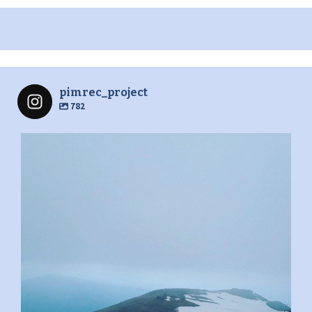
pimrec_project
782
pimrec_project