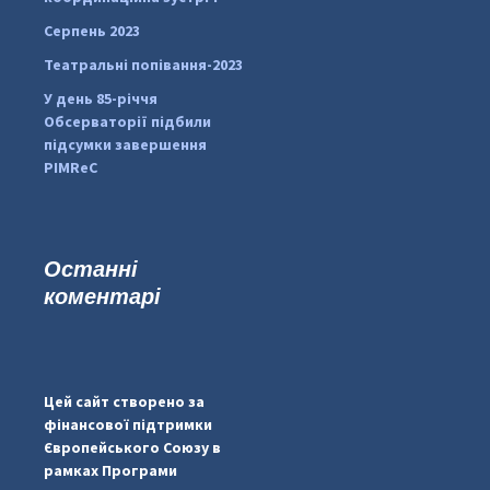
Серпень 2023
Театральні попівання-2023
У день 85-річчя
Обсерваторії підбили
підсумки завершення
PIMReC
Останні
коментарі
...
#PipIvanToday
pimrec_project
Цей сайт створено за
фінансової підтримки
Європейського Союзу в
рамках Програми