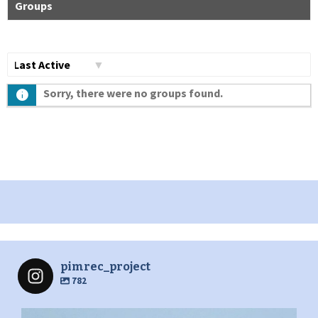
Groups
Сортувати
Sorry, there were no groups found.
по:
pimrec_project
782