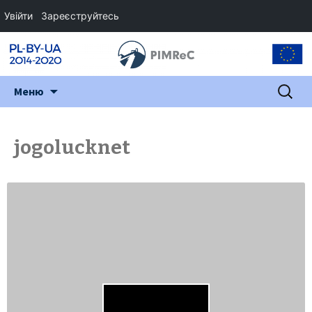
Увійти
Зареєструйтесь
Перейти
Пошук:
Меню
до
змісту
jogolucknet