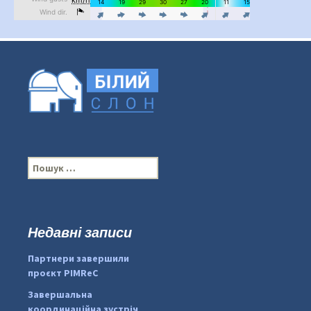
П
о
ш
у
к
Недавні записи
...
#PipIvanToday
:
Партнери завершили
pimrec_project
проєкт PIMReC
Завершальна
координаційна зустріч