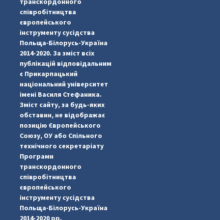
транскордонного
співробітництва
європейського
інструменту сусідства
Польща-Білорусь-Україна
2014-2020. За зміст всіх
публікацій відповідальним
є Прикарпацький
національний університет
імені Василя Стефаника.
Зміст сайту, за будь-яких
обставин, не відображає
позицію Європейського
Союзу, ОУ або Спільного
...
#PipIvanToday
технічного секретаріату
Програми
pimrec_project
транскордонного
співробітництва
європейського
інструменту сусідства
Польща-Білорусь-Україна
2014-2020 рр.