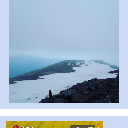
pimrec_project
...
#PipIvanToday
pimrec_project