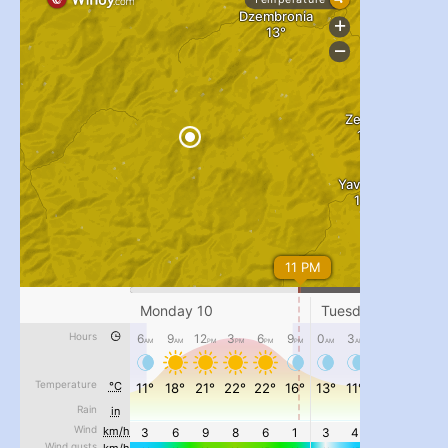
...
#PipIvanToday
pimrec_project