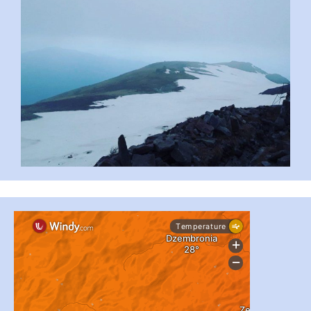
...
#PipIvanToday
pimrec_project