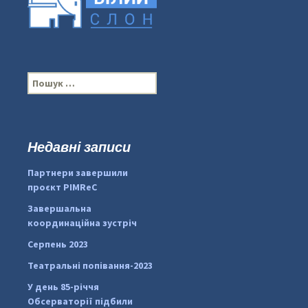
П
о
ш
у
к
Недавні записи
...
#PipIvanToday
:
Партнери завершили
pimrec_project
проєкт PIMReC
Завершальна
координаційна зустріч
Серпень 2023
Театральні попівання-2023
У день 85-річчя
Обсерваторії підбили