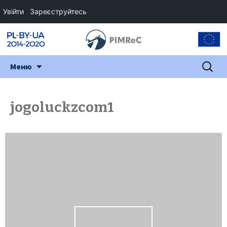
Увійти
Зареєструйтесь
Перейти
Пошук:
Меню
до
змісту
jogoluckzcom1