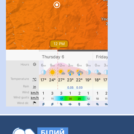
...
#PipIvanToday
pimrec_project