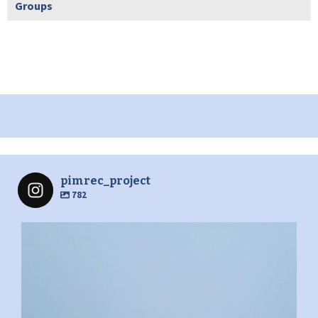
Groups
pimrec_project
782
pimrec_project