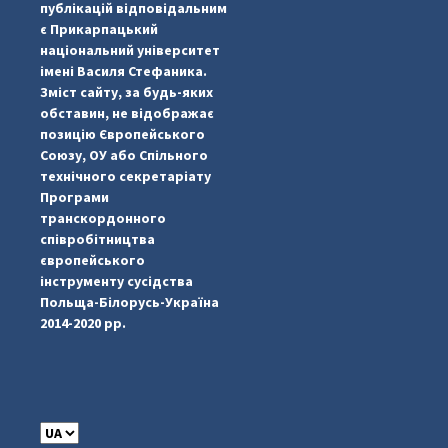
публікацій відповідальним
є Прикарпацький
національний університет
імені Василя Стефаника.
Зміст сайту, за будь-яких
обставин, не відображає
позицію Європейського
Союзу, ОУ або Спільного
...
#PipIvanToday
технічного секретаріату
Програми
pimrec_project
транскордонного
співробітництва
європейського
інструменту сусідства
Польща-Білорусь-Україна
2014-2020 рр.
C