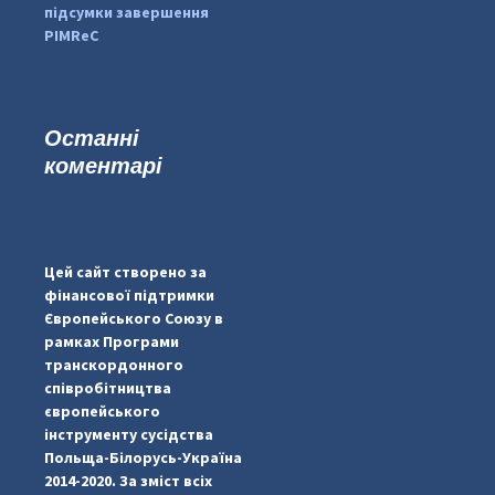
підсумки завершення
PIMReC
Останні
коментарі
...
#PipIvanToday
pimrec_project
Цей сайт створено за
фінансової підтримки
Європейського Союзу в
рамках Програми
транскордонного
співробітництва
європейського
інструменту сусідства
Польща-Білорусь-Україна
2014-2020. За зміст всіх