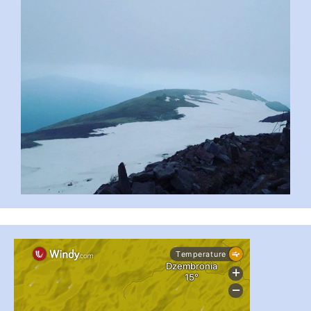
...
#PipIvanToday
pimrec_project