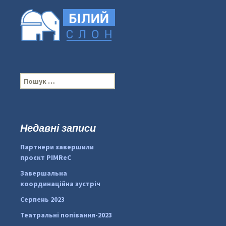
П
о
ш
у
к
Недавні записи
...
#PipIvanToday
:
Партнери завершили
pimrec_project
проєкт PIMReC
Завершальна
координаційна зустріч
Серпень 2023
Театральні попівання-2023