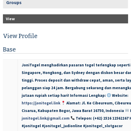
Groups
View
View Profile
Base
JoniTogel menghadirkan pasaran togel terlengkap seperti
Singapore, Hongkong, dan Sydney dengan diskon besar da
tinggi. Proses deposit dan withdraw cepat, aman, serta l
pelanggan siap 24 jam. Bergabung sekarang dan menangk
jutaan rupiah setiap hari! Informasi Lengkap:
Website:
https://jonitogel.link
Alamat: Jl. Ke Cibeureum, Cibeure
Cisarua, Kabupaten Bogor, Jawa Barat 16750, Indonesia
jonitogel.link@gmail.com
Telepon: (+62) 2516 12562167 
#jonitogel #jonitogel_judionline #jonitogel_slotgacor