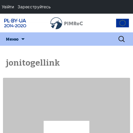
Увійти
Зареєструйтесь
Перейти
Пошук:
Меню
до
змісту
jonitogellink