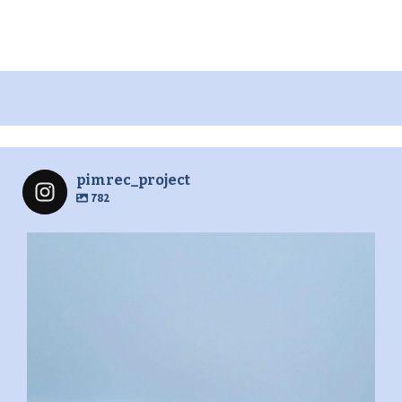
pimrec_project
782
pimrec_project