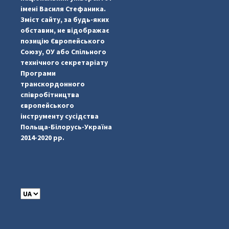
імені Василя Стефаника.
Зміст сайту, за будь-яких
обставин, не відображає
позицію Європейського
Союзу, ОУ або Спільного
...
#PipIvanToday
технічного секретаріату
Програми
pimrec_project
транскордонного
співробітництва
європейського
інструменту сусідства
Польща-Білорусь-Україна
2014-2020 рр.
C
h
o
o