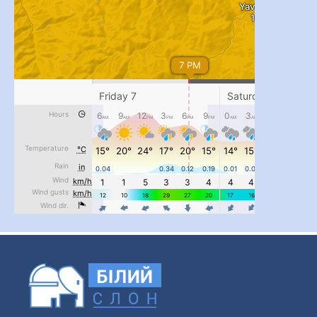
...
#PipIvanToday
pimrec_project