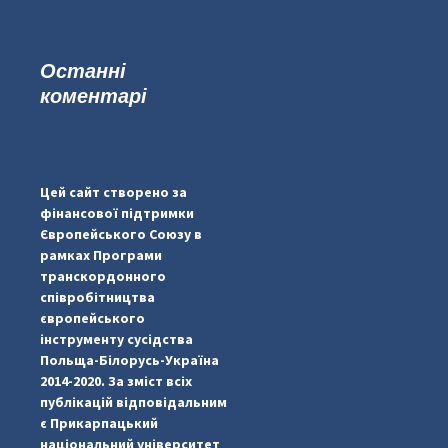
Останні
коментарі
...
#PipIvanToday
pimrec_project
Цей сайт створено за
фінансової підтримки
Європейського Союзу в
рамках Програми
транскордонного
співробітництва
європейського
інструменту сусідства
Польща-Білорусь-Україна
2014-2020. За зміст всіх
публікацій відповідальним
є Прикарпацький
національний університет