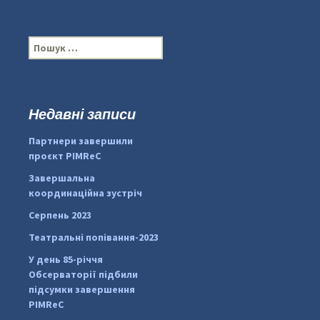
П
о
ш
у
к
Недавні записи
...
#PipIvanToday
:
Партнери завершили
pimrec_project
проєкт PIMReC
Завершальна
координаційна зустріч
Серпень 2023
Театральні попівання-2023
У день 85-річчя
Обсерваторії підбили
підсумки завершення
PIMReC