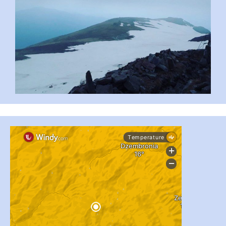
...
#PipIvanToday
pimrec_project