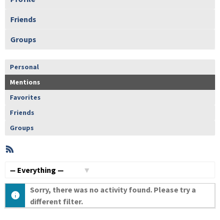
Friends
Groups
Personal
Mentions
Favorites
Friends
Groups
RSS
Member
Activities
Show:
Sorry, there was no activity found. Please try a
different filter.