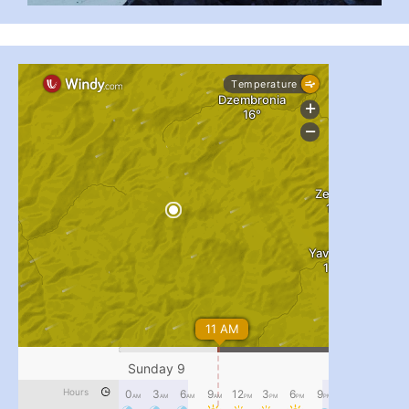
...
#PipIvanToday
pimrec_project