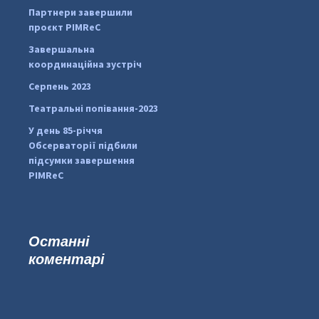
Партнери завершили
pimrec_project
проєкт PIMReC
Завершальна
координаційна зустріч
Серпень 2023
Театральні попівання-2023
У день 85-річчя
Обсерваторії підбили
підсумки завершення
PIMReC
Останні
коментарі
...
#PipIvanToday
pimrec_project