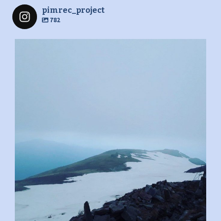
pimrec_project
782
pimrec_project