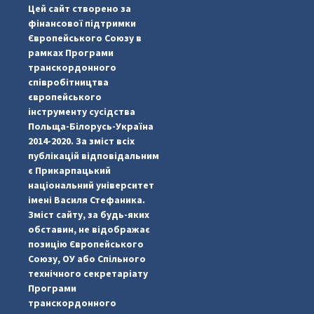
Цей сайт створено за
фінансової підтримки
Європейського Союзу в
рамках Програми
транскордонного
співробітництва
європейського
інструменту сусідства
Польща-Білорусь-Україна
2014-2020. За зміст всіх
публікацій відповідальним
є Прикарпацький
національний університет
імені Василя Стефаника.
Зміст сайту, за будь-яких
обставин, не відображає
позицію Європейського
Союзу, ОУ або Спільного
...
#PipIvanToday
технічного секретаріату
Програми
pimrec_project
транскордонного