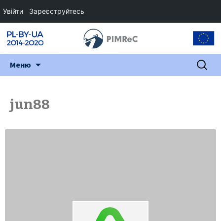
Увійти
Зареєструйтесь
Перейти
Пошук:
Меню
до
змісту
jun88