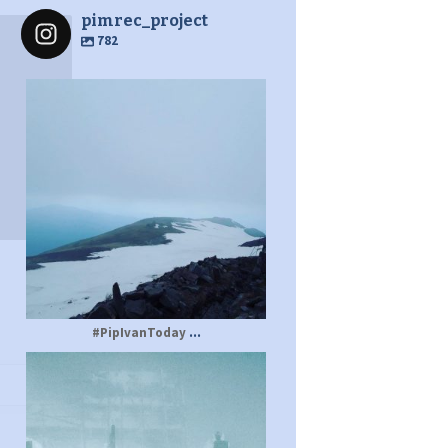
pimrec_project
782
pimrec_project
...
#PipIvanToday
pimrec_project