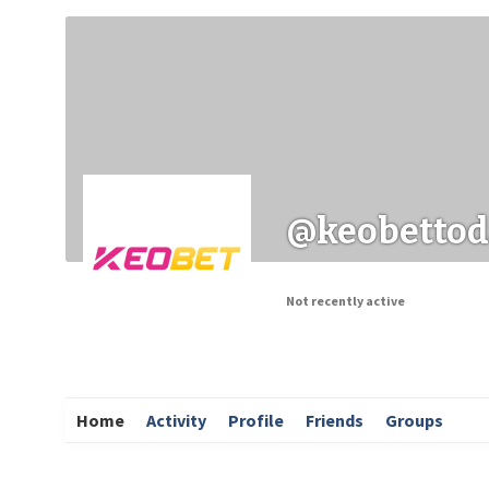
Заходи
Корисні матеріали
ЗМІ про PIMReC
@keobettod
Not recently active
Home
Activity
Profile
Friends
Groups