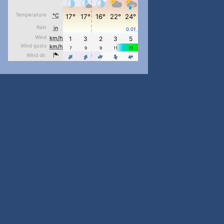
pimrec_project
...
#PipIvanToday
pimrec_project