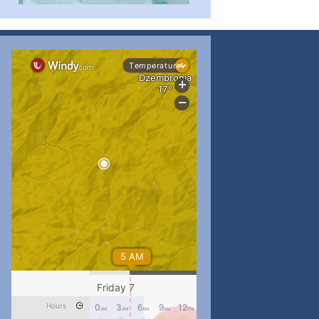
...
#PipIvanToday
pimrec_project
...
#PipIvanToday