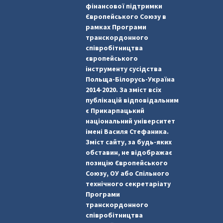
фінансової підтримки
Європейського Союзу в
рамках Програми
транскордонного
співробітництва
європейського
інструменту сусідства
Польща-Білорусь-Україна
2014-2020. За зміст всіх
публікацій відповідальним
є Прикарпацький
національний університет
імені Василя Стефаника.
Зміст сайту, за будь-яких
обставин, не відображає
позицію Європейського
Союзу, ОУ або Спільного
технічного секретаріату
Програми
транскордонного
співробітництва