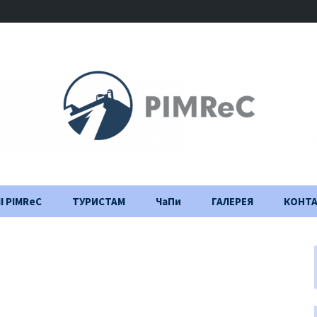
І PIMReC
ТУРИСТАМ
ЧаПи
ГАЛЕРЕЯ
КОНТ
Правила відвідування
Щоденник
будівництва
Важлива інформація