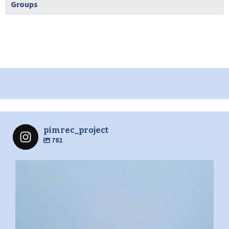
Groups
pimrec_project
782
pimrec_project