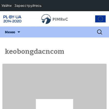
Увійти
Зареєструйтесь
Перейти
Пошук:
Меню
до
змісту
keobongdacncom