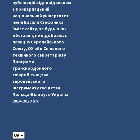
публікацій відповідальним
є Прикарпацький
національний університет
імені Василя Стефаника.
Зміст сайту, за будь-яких
обставин, не відображає
позицію Європейського
Союзу, ОУ або Спільного
технічного секретаріату
Програми
транскордонного
#PipIvanToday
#PipIvanWeather
...

співробітництва
європейського
pimrec_project
інструменту сусідства
Польща-Білорусь-Україна
2014-2020 рр.
C