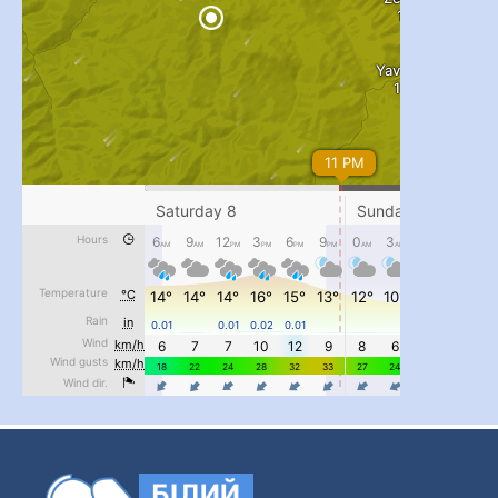
#PipIvanToday
#PipIvanWeather
...

pimrec_project