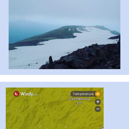
#PipIvanToday
#PipIvanWeather
...

pimrec_project