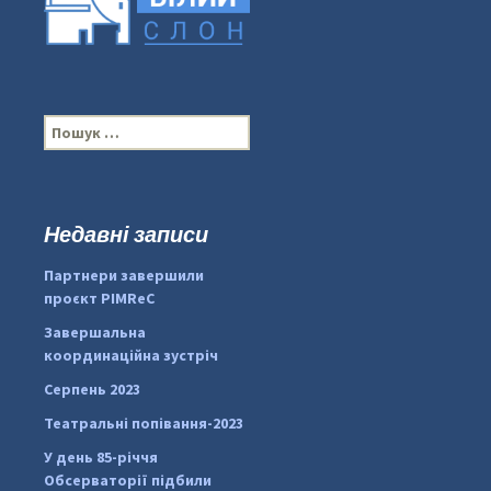
П
о
ш
у
к
Недавні записи
:
#PipIvanToday
#PipIvanWeather
Партнери завершили
...

проєкт PIMReC
pimrec_project
Завершальна
координаційна зустріч
Серпень 2023
Театральні попівання-2023
У день 85-річчя
Обсерваторії підбили