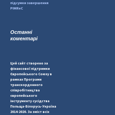
підсумки завершення
PIMReC
Останні
коментарі
#PipIvanToday
#PipIvanWeather
Цей сайт створено за
...

фінансової підтримки
Європейського Союзу в
pimrec_project
рамках Програми
транскордонного
співробітництва
європейського
інструменту сусідства
Польща-Білорусь-Україна
2014-2020. За зміст всіх