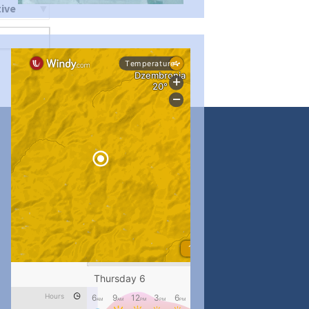
ти
...
#PipIvanToday
pimrec_project
...
#PipIvanToday