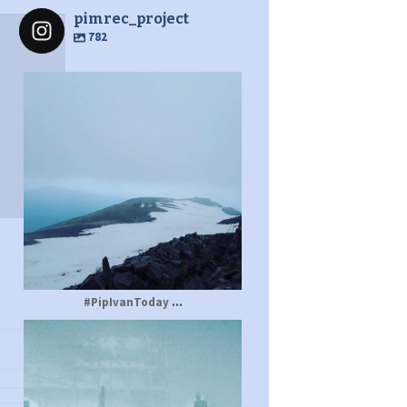
pimrec_project
782
pimrec_project
...
#PipIvanToday
pimrec_project