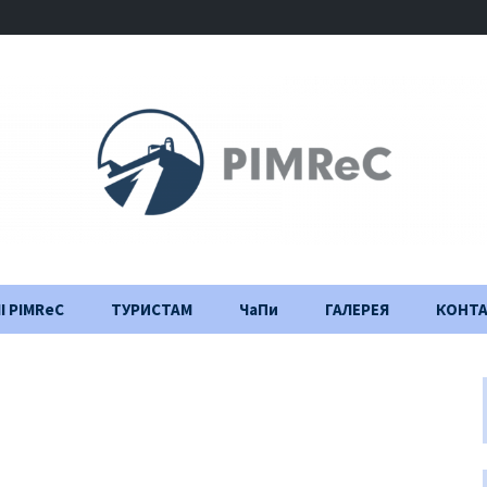
І PIMReC
ТУРИСТАМ
ЧаПи
ГАЛЕРЕЯ
КОНТ
Правила відвідування
Щоденник
будівництва
Важлива інформація