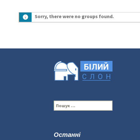
Sorry, there were no groups found.
П
о
ш
у
к
Останні
: