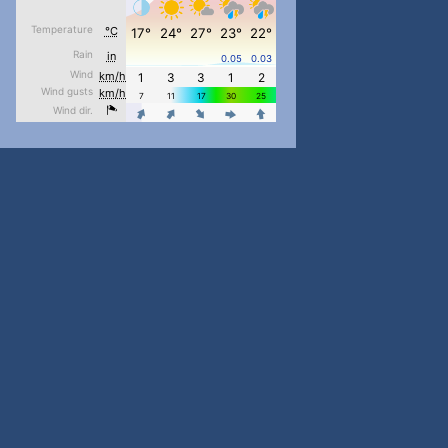
pimrec_project
...
#PipIvanToday
pimrec_project