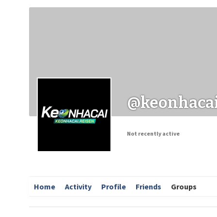
Заходи
Корисні матеріали
ЗМІ про PIMReC
@keonhacai
Not recently active
Home
Activity
Profile
Friends
Groups