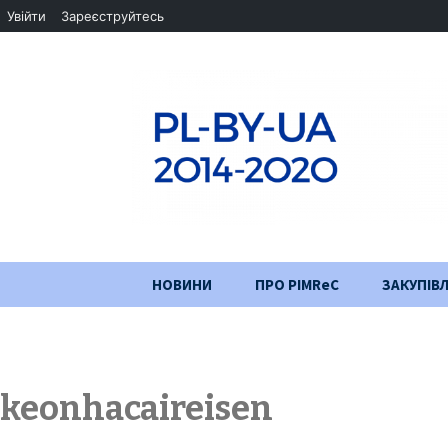
Увійти
Зареєструйтесь
Перейти
НОВИНИ
ПРО PIMReC
ЗАКУПІВЛ
до
змісту
Мета проєкту
Партнери
keonhacaireisen
Хід проекту