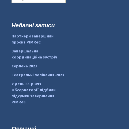
о
ш
у
к
Недавні записи
...
#PipIvanToday
:
Партнери завершили
pimrec_project
проєкт PIMReC
Завершальна
координаційна зустріч
Серпень 2023
Театральні попівання-2023
У день 85-річчя
Обсерваторії підбили
підсумки завершення
PIMReC
Останні