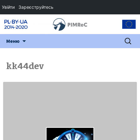
Увійти
Зареєструйтесь
Перейти
Пошук:
Меню
до
змісту
kk44dev