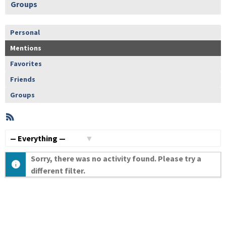
Groups
Personal
Mentions
Favorites
Friends
Groups
RSS
Member
Activities
Show:
Sorry, there was no activity found. Please try a
different filter.