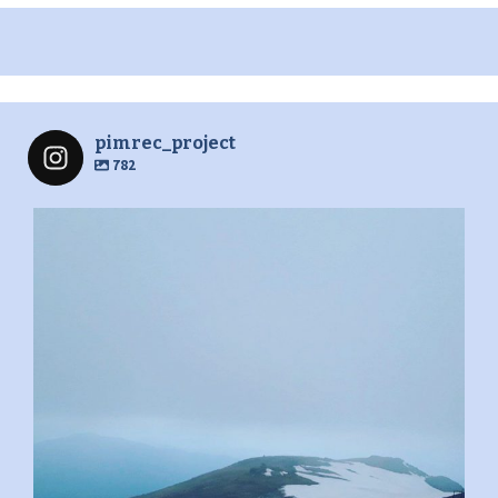
pimrec_project
782
pimrec_project