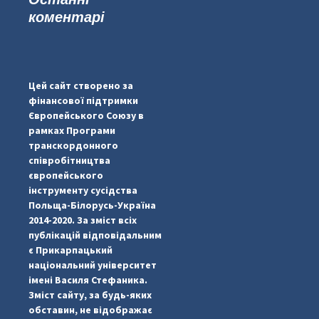
коментарі
...
#PipIvanToday
pimrec_project
Цей сайт створено за
фінансової підтримки
Європейського Союзу в
рамках Програми
транскордонного
співробітництва
європейського
інструменту сусідства
Польща-Білорусь-Україна
2014-2020. За зміст всіх
публікацій відповідальним
є Прикарпацький
національний університет
імені Василя Стефаника.
Зміст сайту, за будь-яких
обставин, не відображає