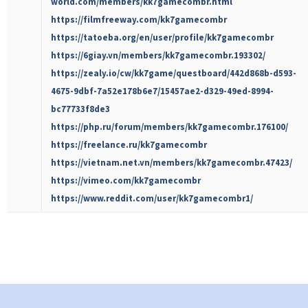
world.com/members/kk7gamecombr.html
https://filmfreeway.com/kk7gamecombr
https://tatoeba.org/en/user/profile/kk7gamecombr
https://6giay.vn/members/kk7gamecombr.193302/
https://zealy.io/cw/kk7game/questboard/442d868b-d593-
4675-9dbf-7a52e178b6e7/15457ae2-d329-49ed-8994-
bc77733f8de3
https://php.ru/forum/members/kk7gamecombr.176100/
https://freelance.ru/kk7gamecombr
https://vietnam.net.vn/members/kk7gamecombr.47423/
https://vimeo.com/kk7gamecombr
https://www.reddit.com/user/kk7gamecombr1/