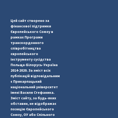
...
#PipIvanToday
pimrec_project
Цей сайт створено за
фінансової підтримки
Європейського Союзу в
рамках Програми
транскордонного
співробітництва
європейського
інструменту сусідства
Польща-Білорусь-Україна
2014-2020. За зміст всіх
публікацій відповідальним
є Прикарпацький
національний університет
імені Василя Стефаника.
Зміст сайту, за будь-яких
обставин, не відображає
позицію Європейського
Союзу, ОУ або Спільного
...
#PipIvanToday