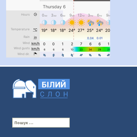
...
#PipIvanToday
pimrec_project
П
о
ш