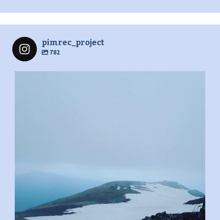
pimrec_project
782
pimrec_project