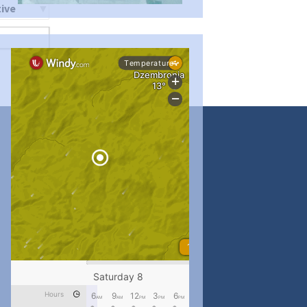
ти
...
#PipIvanToday
pimrec_project
...
#PipIvanToday