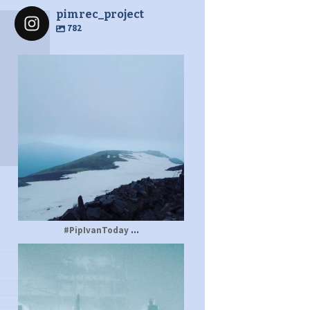
pimrec_project
782
pimrec_project
...
#PipIvanToday
pimrec_project