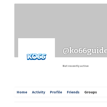
Заходи
Корисні матеріали
ЗМІ про PIMReC
@ko66guid
Not recently active
Home
Activity
Profile
Friends
Groups