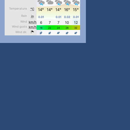
pimrec_project
...
#PipIvanToday
pimrec_project