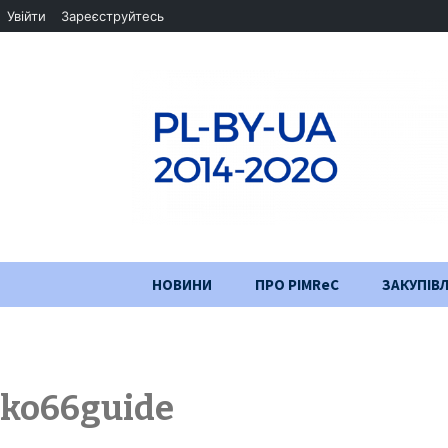
Увійти
Зареєструйтесь
Перейти
НОВИНИ
ПРО PIMReC
ЗАКУПІВЛ
до
змісту
Мета проєкту
Партнери
ko66guide
Хід проекту