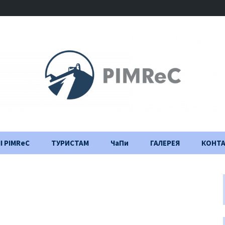
І PIMReC
ТУРИСТАМ
ЧаПи
ГАЛЕРЕЯ
КОНТ
Правила відвідування
Щоденник
будівництва
Важлива інформація