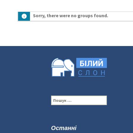
Sorry, there were no groups found.
П
о
ш
у
к
Останні
: