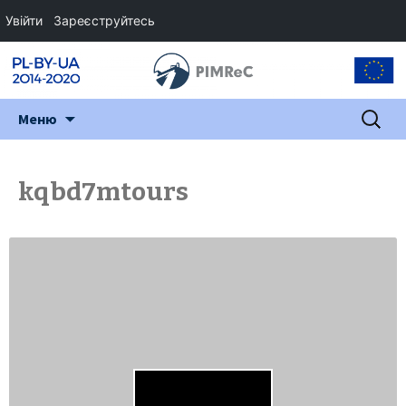
Увійти
Зареєструйтесь
Перейти
Пошук:
Меню
до
змісту
kqbd7mtours