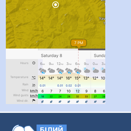
...
#PipIvanToday
pimrec_project