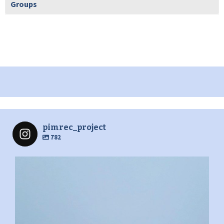
Groups
pimrec_project
782
pimrec_project