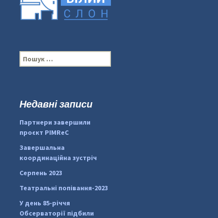
П
о
ш
у
к
Недавні записи
...
#PipIvanToday
:
Партнери завершили
pimrec_project
проєкт PIMReC
Завершальна
координаційна зустріч
Серпень 2023
Театральні попівання-2023
У день 85-річчя
Обсерваторії підбили