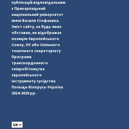
публікацій відповідальним
є Прикарпацький
національний університет
імені Василя Стефаника.
Зміст сайту, за будь-яких
обставин, не відображає
позицію Європейського
Союзу, ОУ або Спільного
...
#PipIvanToday
технічного секретаріату
Програми
pimrec_project
транскордонного
співробітництва
європейського
інструменту сусідства
Польща-Білорусь-Україна
2014-2020 рр.
C