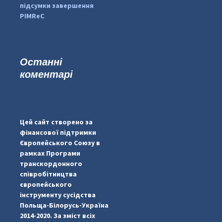
підсумки завершення
PIMReC
Останні
коментарі
...
#PipIvanToday
pimrec_project
Цей сайт створено за
фінансової підтримки
Європейського Союзу в
рамках Програми
транскордонного
співробітництва
європейського
інструменту сусідства
Польща-Білорусь-Україна
2014-2020. За зміст всіх