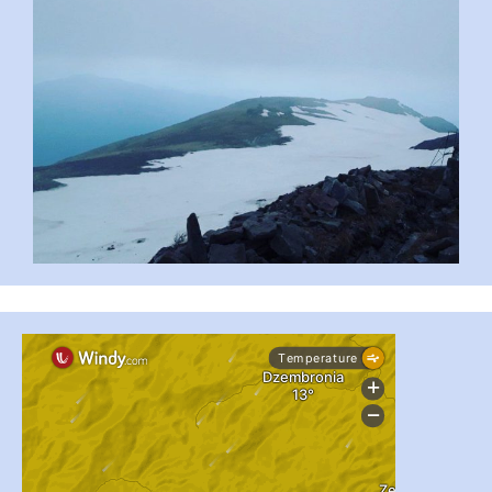
...
#PipIvanToday
pimrec_project