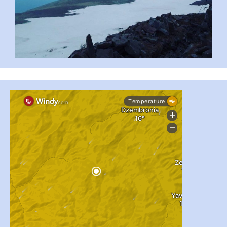
...
#PipIvanToday
pimrec_project