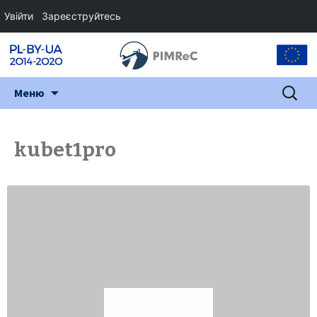
Увійти
Зареєструйтесь
Перейти
Пошук:
Меню
до
змісту
kubet1pro