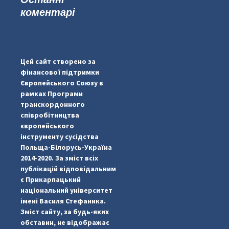
коментарі
...
#PipIvanToday
pimrec_project
Цей сайт створено за
фінансової підтримки
Європейського Союзу в
рамках Програми
транскордонного
співробітництва
європейського
інструменту сусідства
Польща-Білорусь-Україна
2014-2020. За зміст всіх
публікацій відповідальним
є Прикарпацький
національний університет
імені Василя Стефаника.
Зміст сайту, за будь-яких
обставин, не відображає