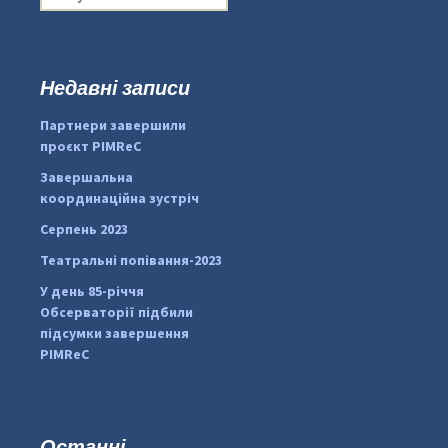
о
ш
у
к
Недавні записи
...
#PipIvanToday
:
Партнери завершили
pimrec_project
проєкт PIMReC
Завершальна
координаційна зустріч
Серпень 2023
Театральні попівання-2023
У день 85-річчя
Обсерваторії підбили
підсумки завершення
PIMReC
Останні