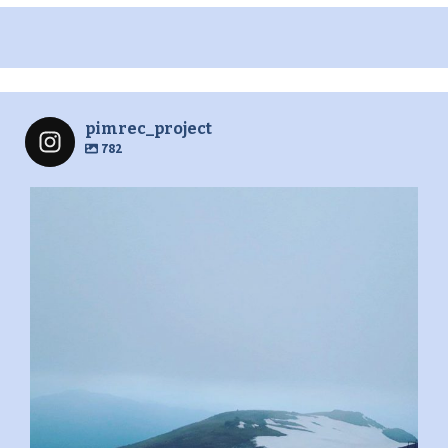
pimrec_project
782
pimrec_project