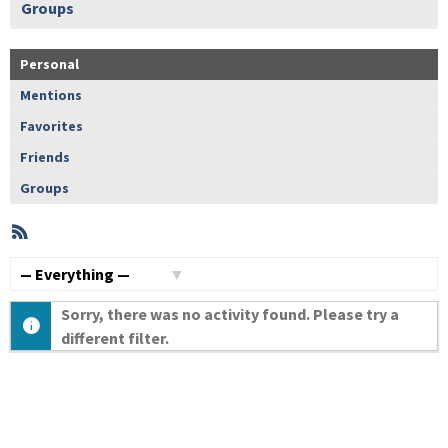
Groups
Personal
Mentions
Favorites
Friends
Groups
RSS
Member
Activities
Show:
Sorry, there was no activity found. Please try a
different filter.