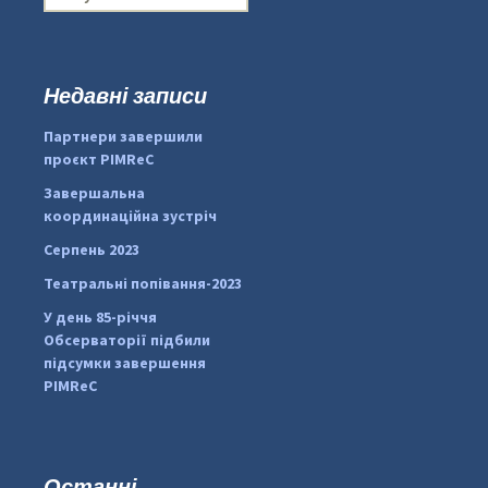
о
ш
у
к
Недавні записи
:
#PipIvanToday
#PipIvanWeather
Партнери завершили
...

проєкт PIMReC
pimrec_project
Завершальна
координаційна зустріч
Серпень 2023
Театральні попівання-2023
У день 85-річчя
Обсерваторії підбили
підсумки завершення
PIMReC
Останні