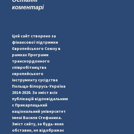
коментарі
#PipIvanToday
#PipIvanWeather
Цей сайт створено за
...

фінансової підтримки
Європейського Союзу в
pimrec_project
рамках Програми
транскордонного
співробітництва
європейського
інструменту сусідства
Польща-Білорусь-Україна
2014-2020. За зміст всіх
публікацій відповідальним
є Прикарпацький
національний університет
імені Василя Стефаника.
Зміст сайту, за будь-яких
обставин, не відображає