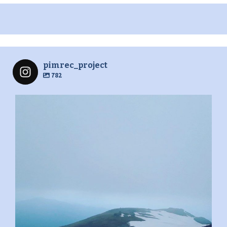
pimrec_project
782
pimrec_project