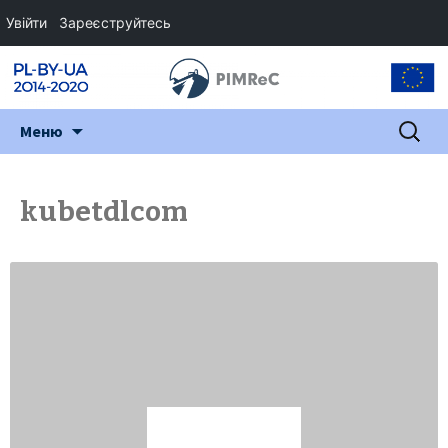
Увійти
Зареєструйтесь
Перейти
Пошук:
Меню
до
змісту
kubetdlcom