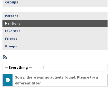
Groups
Personal
Mentions
Favorites
Friends
Groups
RSS
Member
Activities
Show:
Sorry, there was no activity found. Please try a
different filter.