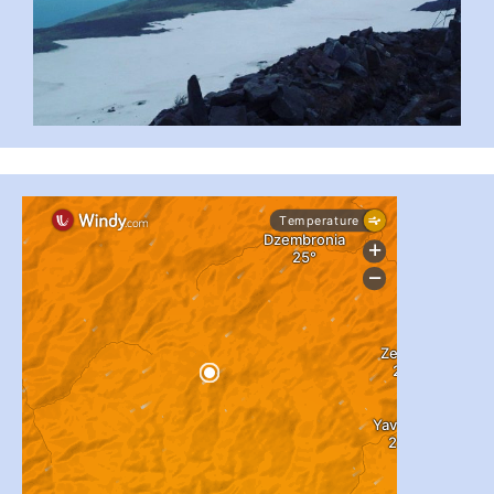
#PipIvanToday
#PipIvanWeather
...

pimrec_project