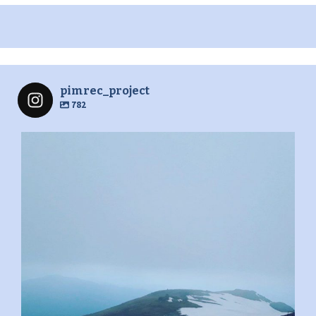
pimrec_project
782
pimrec_project