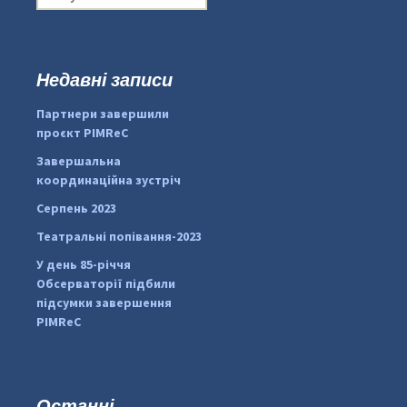
о
ш
у
к
Недавні записи
:
#PipIvanToday
#PipIvanWeather
Партнери завершили
...

проєкт PIMReC
pimrec_project
Завершальна
координаційна зустріч
Серпень 2023
Театральні попівання-2023
У день 85-річчя
Обсерваторії підбили
підсумки завершення
PIMReC
Останні