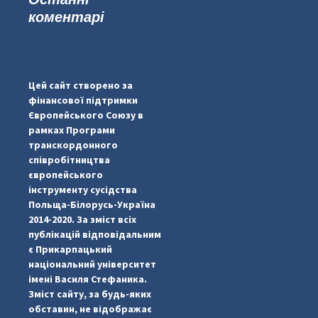
коментарі
#PipIvanToday
#PipIvanWeather
Цей сайт створено за
...

фінансової підтримки
Європейського Союзу в
pimrec_project
рамках Програми
транскордонного
співробітництва
європейського
інструменту сусідства
Польща-Білорусь-Україна
2014-2020. За зміст всіх
публікацій відповідальним
є Прикарпацький
національний університет
імені Василя Стефаника.
Зміст сайту, за будь-яких
обставин, не відображає