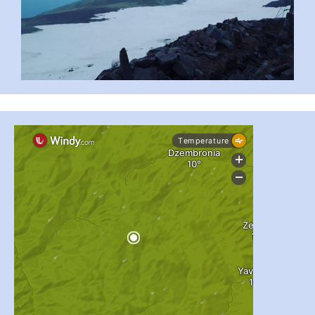
#PipIvanToday
#PipIvanWeather
...

pimrec_project