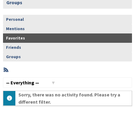
Groups
Personal
Mentions
Favorites
Friends
Groups
RSS
Member
Activities
Show:
Sorry, there was no activity found. Please try a
different filter.