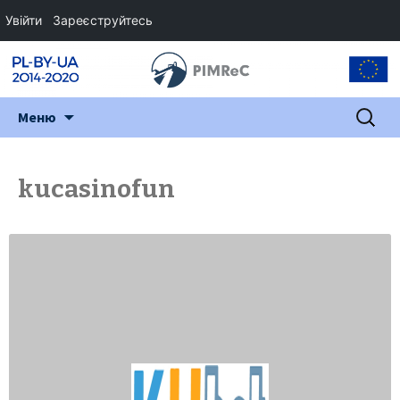
Увійти
Зареєструйтесь
Перейти
Пошук:
Меню
до
змісту
kucasinofun