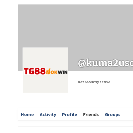
Заходи
Корисні матеріали
ЗМІ про PIMReC
@kuma2us
Not recently active
Home
Activity
Profile
Friends
Groups