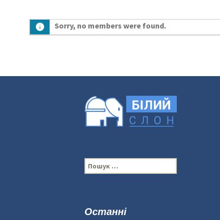
Sorry, no members were found.
П
о
ш
у
к
Останні
: