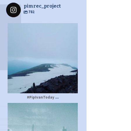
pimrec_project
782
pimrec_project
...
#PipIvanToday
pimrec_project