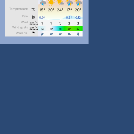
pimrec_project
...
#PipIvanToday
pimrec_project