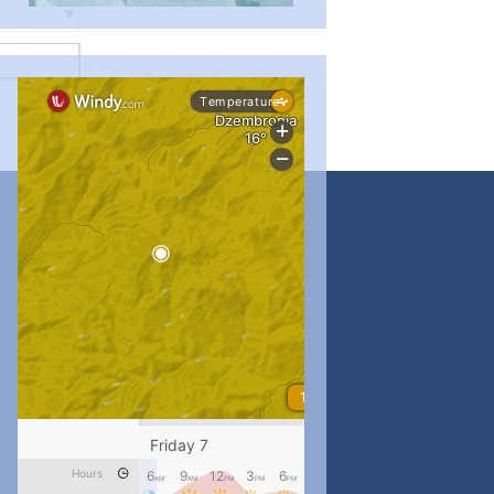
...
#PipIvanToday
pimrec_project
...
#PipIvanToday