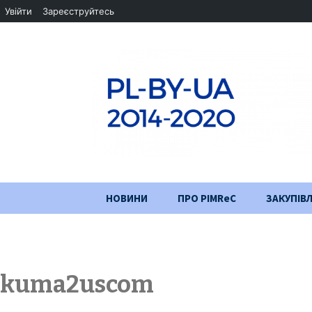
Увійти
Зареєструйтесь
Перейти
НОВИНИ
ПРО PIMReC
ЗАКУПІВЛ
до
змісту
Мета проєкту
Партнери
kuma2uscom
Хід проекту