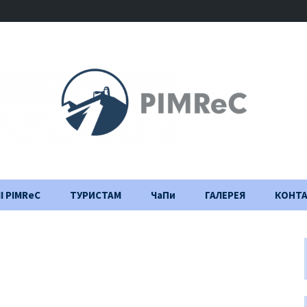
І PIMReC
ТУРИСТАМ
ЧаПи
ГАЛЕРЕЯ
КОНТ
Правила відвідування
Щоденник
будівництва
Важлива інформація