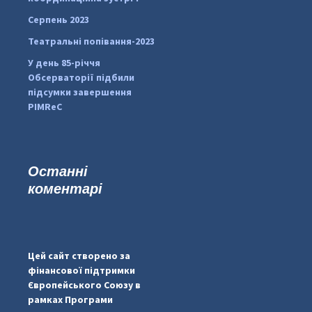
Серпень 2023
Театральні попівання-2023
У день 85-річчя
Обсерваторії підбили
підсумки завершення
PIMReC
Останні
коментарі
#PipIvanToday
#PipIvanWeather
Цей сайт створено за
...

фінансової підтримки
Європейського Союзу в
pimrec_project
рамках Програми