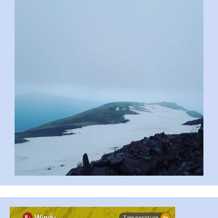
pimrec_project
#PipIvanToday
#PipIvanWeather
...

pimrec_project