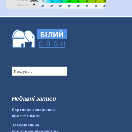
П
о
ш
у
к
Недавні записи
:
#PipIvanToday
#PipIvanWeather
Партнери завершили
...

проєкт PIMReC
pimrec_project
Завершальна
координаційна зустріч