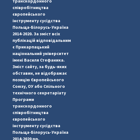
транскордонного
співробітництва
європейського
інструменту сусідства
Польща-Білорусь-Україна
2014-2020. За зміст всіх
публікацій відповідальним
є Прикарпацький
національний університет
імені Василя Стефаника.
Зміст сайту, за будь-яких
обставин, не відображає
позицію Європейського
Союзу, ОУ або Спільного
технічного секретаріату
Програми
транскордонного
#PipIvanToday
#PipIvanWeather
...

співробітництва
європейського
pimrec_project
інструменту сусідства
Польща-Білорусь-Україна
2014-2020 рр.