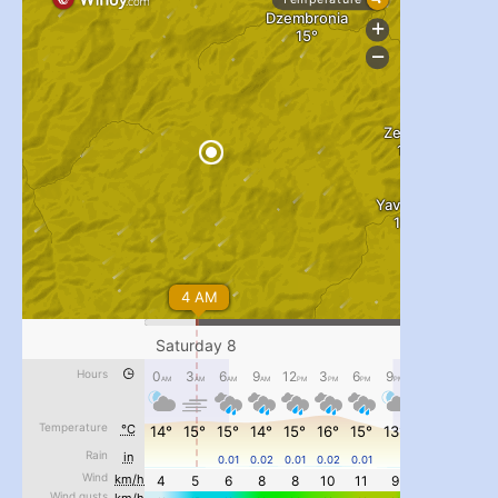
#PipIvanToday
#PipIvanWeather
...

pimrec_project