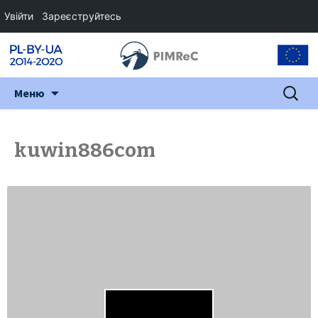
Увійти
Зареєструйтесь
Перейти
Пошук:
Меню
до
змісту
kuwin886com