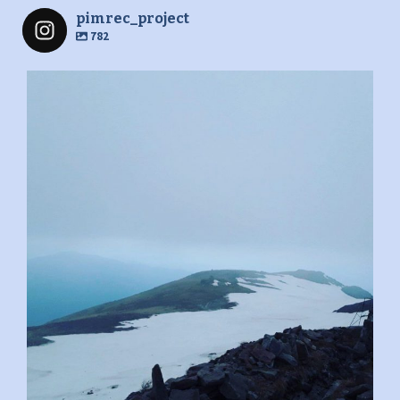
pimrec_project
782
pimrec_project