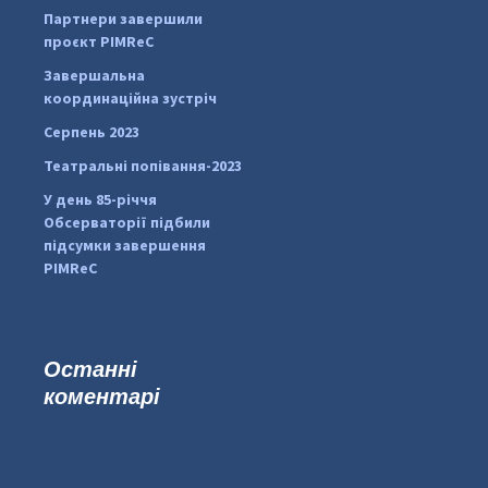
Партнери завершили
pimrec_project
проєкт PIMReC
Завершальна
координаційна зустріч
Серпень 2023
Театральні попівання-2023
У день 85-річчя
Обсерваторії підбили
підсумки завершення
PIMReC
Останні
коментарі
...
#PipIvanToday
pimrec_project