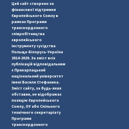
Цей сайт створено за
фінансової підтримки
Європейського Союзу в
рамках Програми
транскордонного
співробітництва
європейського
інструменту сусідства
Польща-Білорусь-Україна
2014-2020. За зміст всіх
публікацій відповідальним
є Прикарпацький
національний університет
імені Василя Стефаника.
Зміст сайту, за будь-яких
обставин, не відображає
позицію Європейського
Союзу, ОУ або Спільного
...
#PipIvanToday
технічного секретаріату
Програми
pimrec_project
транскордонного