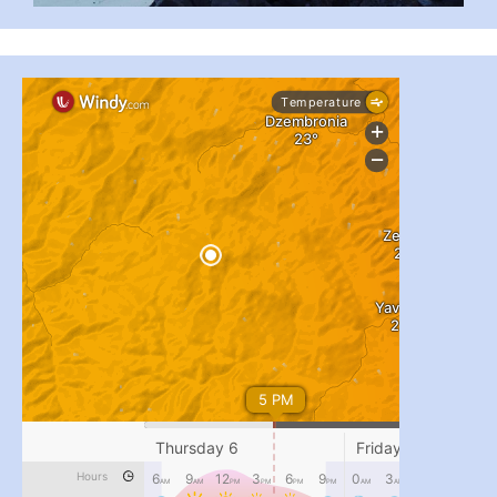
...
#PipIvanToday
pimrec_project