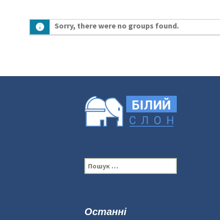
Sorry, there were no groups found.
П
о
ш
у
к
Останні
: