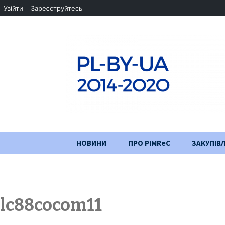
Увійти
Зареєструйтесь
Перейти
НОВИНИ
ПРО PIMReC
ЗАКУПІВЛ
до
змісту
Мета проєкту
Партнери
lc88cocom11
Хід проекту