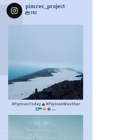
pimrec_project
782
pimrec_project
#PipIvanToday
#PipIvanWeather
...

pimrec_project