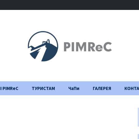
І PIMReC
ТУРИСТАМ
ЧаПи
ГАЛЕРЕЯ
КОНТ
Правила відвідування
Щоденник
будівництва
Важлива інформація