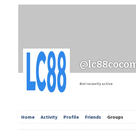
Заходи
Корисні матеріали
ЗМІ про PIMReC
@lc88coco
Not recently active
Home
Activity
Profile
Friends
Groups