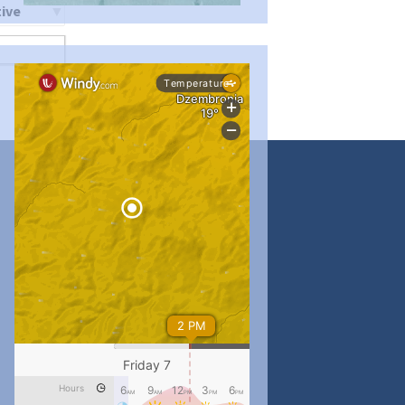
ти
#PipIvanToday
#PipIvanWeather
...

pimrec_project