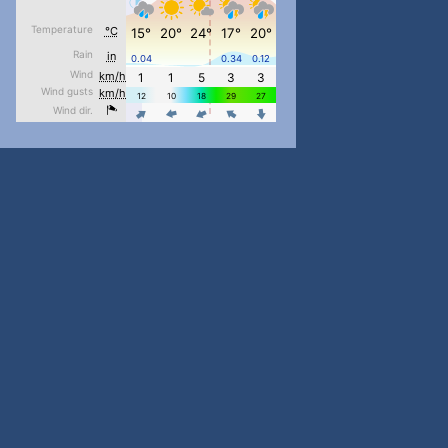
#PipIvanToday
#PipIvanWeather
...

pimrec_project
#PipIvanToday
#PipIvanWeather
...

pimrec_project