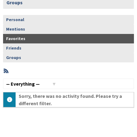
Groups
Personal
Mentions
Favorites
Friends
Groups
RSS
Member
Activities
Show:
Sorry, there was no activity found. Please try a
different filter.