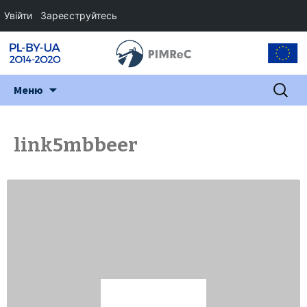
Увійти
Зареєструйтесь
Перейти
Пошук:
Меню
до
змісту
link5mbbeer