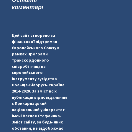
коментарі
#PipIvanToday
#PipIvanWeather
Цей сайт створено за
...

фінансової підтримки
Європейського Союзу в
pimrec_project
рамках Програми
транскордонного
співробітництва
європейського
інструменту сусідства
Польща-Білорусь-Україна
2014-2020. За зміст всіх
публікацій відповідальним
є Прикарпацький
національний університет
імені Василя Стефаника.
Зміст сайту, за будь-яких
обставин, не відображає