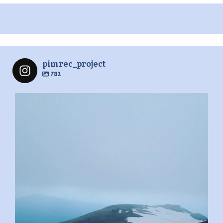
pimrec_project
782
pimrec_project