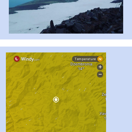
#PipIvanToday
#PipIvanWeather
...

pimrec_project