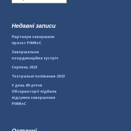
о
ш
у
к
Недавні записи
:
#PipIvanToday
#PipIvanWeather
Партнери завершили
...

проєкт PIMReC
pimrec_project
Завершальна
координаційна зустріч
Серпень 2023
Театральні попівання-2023
У день 85-річчя
Обсерваторії підбили
підсумки завершення
PIMReC
Останні